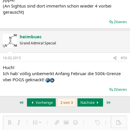
(An Sightus sind dort immerhin schon wieder 4 vorbei
gerauscht)
Zitieren
heimbuec
Grand Admiral Special
16.02.2015
#50
Huch!
Ich hab' völlig unbemerkt Anfang Februar die 500k-Grenze
vbei POGS geknackt!
Zitieren
Erste
Letzte
Vorherige
2 von 3
Nächste
Nummerierte Liste
Fett
Kursiv
Weitere Einstellungen…
Liste
Weitere Einstellungen…
Link einfügen
Bild einfügen
Smileys
Weitere Einstellungen…
Rückgängig
Weitere Einst
Vorsch