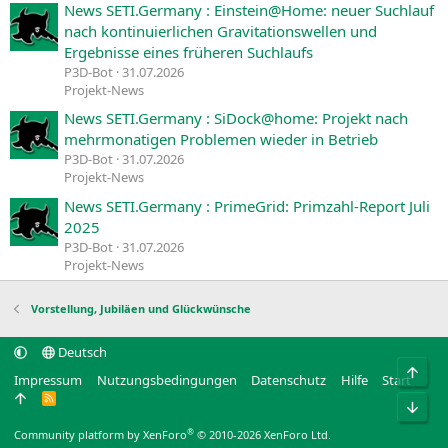
News SETI.Germany : Einstein@Home: neuer Suchlauf
nach kontinuierlichen Gravitationswellen und
Ergebnisse eines früheren Suchlaufs
P3D-Bot
31.07.2026
Projekt-News
News SETI.Germany : SiDock@home: Projekt nach
mehrmonatigen Problemen wieder in Betrieb
P3D-Bot
31.07.2026
Projekt-News
News SETI.Germany : PrimeGrid: Primzahl-Report Juli
2025
P3D-Bot
31.07.2026
Projekt-News
Vorstellung, Jubiläen und Glückwünsche
Deutsch
Obe
Impressum
Nutzungsbedingungen
Datenschutz
Hilfe
Start
R
Unt
S
S
®
Community platform by XenForo
© 2010-2026 XenForo Ltd.