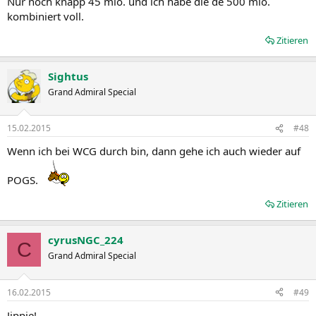
Nur noch knapp 45 mio. und ich habe die de 500 mio.
kombiniert voll.
Zitieren
Sightus
Grand Admiral Special
15.02.2015
#48
Wenn ich bei WCG durch bin, dann gehe ich auch wieder auf
POGS.
Zitieren
cyrusNGC_224
C
Grand Admiral Special
16.02.2015
#49
Jippie!