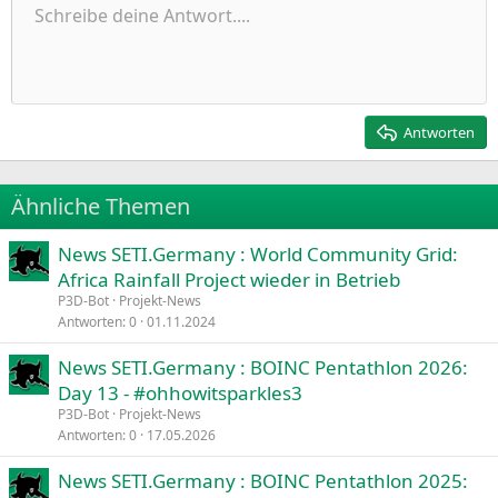
Ungeordnete Liste
Schreibe deine Antwort....
Linksbündig
9
Normal
Entwurf speichern
Arial
Schriftgröße
Ausrichtung
Zitat
Wiederholen
Medien
BBCode umschalten
Textfarbe
Paragraph format
Tabelle einfügen
Formatierung entfernen
Schriftfamilie
Insert horizontal line
Entwürfe
Durchgestrichen
Spoiler
Unterstrichen
Code
Inline-Code
Inline-Spoiler
Einzug vergrößern
10
Entwurf löschen
Zentriert
Heading 1
Book Antiqua
Einzug verkleinern
12
Courier New
Rechtsbündig
Heading 2
15
Georgia
Justify text
Antworten
Heading 3
18
Tahoma
22
Times New Roman
Ähnliche Themen
26
Trebuchet MS
News SETI.Germany : World Community Grid:
Verdana
Africa Rainfall Project wieder in Betrieb
P3D-Bot
Projekt-News
Antworten
0
01.11.2024
News SETI.Germany : BOINC Pentathlon 2026:
Day 13 - #ohhowitsparkles3
P3D-Bot
Projekt-News
Antworten
0
17.05.2026
News SETI.Germany : BOINC Pentathlon 2025: