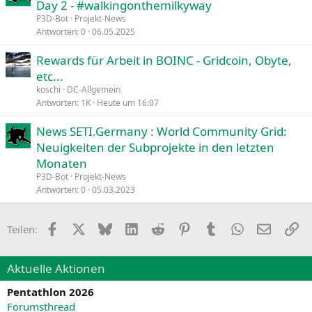
Day 2 - #walkingonthemilkyway
P3D-Bot
Projekt-News
Antworten
0
06.05.2025
Rewards für Arbeit in BOINC - Gridcoin, Obyte,
etc...
koschi
DC-Allgemein
Antworten
1K
Heute um 16:07
News SETI.Germany : World Community Grid:
Neuigkeiten der Subprojekte in den letzten
Monaten
P3D-Bot
Projekt-News
Antworten
0
05.03.2023
Facebook
X
Bluesky
LinkedIn
Reddit
Pinterest
Tumblr
WhatsApp
E-Mail
Li
Teilen:
Aktuelle Aktionen
Pentathlon 2026
Forumsthread