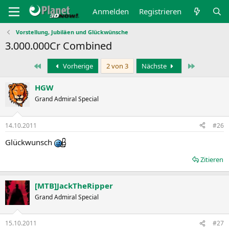
Anmelden
Registrieren
Vorstellung, Jubiläen und Glückwünsche
3.000.000Cr Combined
Erste
Letzte
Vorherige
2 von 3
Nächste
HGW
Grand Admiral Special
14.10.2011
#26
Glückwunsch
Zitieren
[MTB]JackTheRipper
Grand Admiral Special
15.10.2011
#27