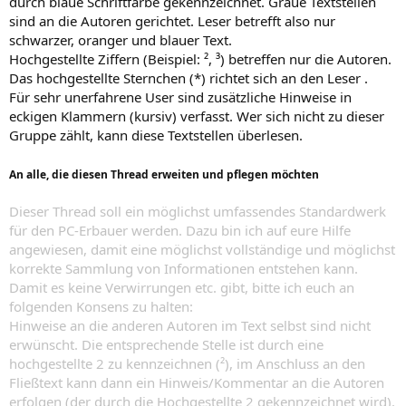
durch blaue Schriftfarbe gekennzeichnet. Graue Textstellen
sind an die Autoren gerichtet. Leser betrefft also nur
schwarzer, oranger und blauer Text.
Hochgestellte Ziffern (Beispiel: ², ³) betreffen nur die Autoren.
Das hochgestellte Sternchen (*) richtet sich an den Leser .
Für sehr unerfahrene User sind zusätzliche Hinweise in
eckigen Klammern (kursiv) verfasst. Wer sich nicht zu dieser
Gruppe zählt, kann diese Textstellen überlesen.
An alle, die diesen Thread erweiten und pflegen möchten
Dieser Thread soll ein möglichst umfassendes Standardwerk
für den PC-Erbauer werden. Dazu bin ich auf eure Hilfe
angewiesen, damit eine möglichst vollständige und möglichst
korrekte Sammlung von Informationen entstehen kann.
Damit es keine Verwirrungen etc. gibt, bitte ich euch an
folgenden Konsens zu halten:
Hinweise an die anderen Autoren im Text selbst sind nicht
erwünscht. Die entsprechende Stelle ist durch eine
hochgestellte 2 zu kennzeichnen (²), im Anschluss an den
Fließtext kann dann ein Hinweis/Kommentar an die Autoren
erfolgen (der durch die Hochgestellte 2 gekennzeichnet wird).