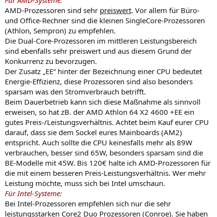
Für AMD-Systeme:
AMD-Prozessoren sind sehr
preiswert
. Vor allem für Büro-
und Office-Rechner sind die kleinen SingleCore-Prozessoren
(Athlon, Sempron) zu empfehlen.
Die Dual-Core-Prozessoren im mittleren Leistungsbereich
sind ebenfalls sehr preiswert und aus diesem Grund der
Konkurrenz zu bevorzugen.
Der Zusatz „EE“ hinter der Bezeichnung einer CPU bedeutet
Energie-Effizienz, diese Prozessoren sind also besonders
sparsam was den Stromverbrauch betrifft.
Beim Dauerbetrieb kann sich diese Maßnahme als sinnvoll
erweisen, so hat zB. der AMD Athlon 64 X2 4600 +EE ein
gutes Preis-/Leistungsverhältnis. Achtet beim Kauf eurer CPU
darauf, dass sie dem Sockel eures Mainboards (AM2)
entspricht. Auch sollte die CPU keinesfalls mehr als 89W
verbrauchen, besser sind 65W, besonders sparsam sind die
BE-Modelle mit 45W. Bis 120€ halte ich AMD-Prozessoren für
die mit einem besseren Preis-Leistungsverhältnis. Wer mehr
Leistung möchte, muss sich bei Intel umschaun.
Für Intel-Systeme:
Bei Intel-Prozessoren empfehlen sich nur die sehr
leistungsstarken
Core2 Duo Prozessoren (Conroe). Sie haben