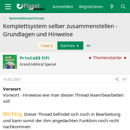
Anmelden
Registrieren
Sammelthread Forum
Komplettsystem selber zusammenstellen -
Grundlagen und Hinweise
Letzte
1 von 2
Nächste
Pr1nCe$$ FiFi
★ Themenstarter ★
Grand Admiral Special
16.05.2007
#1
Vorwort
Vorwort - Hinweise wie man diesen Thread lesen/bearbeiten
soll
Wichtig
:
Dieser Thread befindet sich noch in Bearbeitung
und kann somit der ihm angedachten Funktion noch nicht
nachkommen