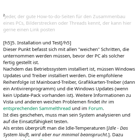
²
Jeder, der gute How-to-do-Seiten für den Zusammenbau
eines PCs, Bilderstrecken oder Threads kennt, der kann hier
gerne einen Link posten
[h5]5. Installation und Test[/h5]
Dieser Punkt befasst sich mit allen "weichen" Schritten, die
unternommen werden müssen, bevor der PC als solcher
fertig gestellt ist.
Nachdem das Betriebssystem installiert ist, müssen Windows
Updates und Treiber installiert werden. Die empfohlene
Reihenfolge ist Mainboard-Treiber, Grafikkarten-Treiber (dann
ein Antivirenprogramm) und die Windows Updates (wenn
kein Update-Pack vorhanden ist). Weitere Informationen zu
Vista und anderen weichen Problemen findet ihr im
entsprechenden Sammelthread
und im
Forum
.
Ist dies geschehen, muss man sein System analysieren und
auf die Einsatzfähigkeit testen.
Als erstes überprüft man die Idle-Temperaturen [
Idle - Das
System läuft, wird aber nur minimal beansprucht.
]. Dazu