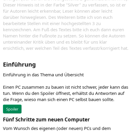
Dieser Hinweis ist in der Farbe "Silver" zu verfassen, so ist er
für Autoren leicht erkennbar, Leser können aber leicht
darüber hinweglesen. Des Weiteren bitte ich von euch
bearbeitete Stellen mit einer hochgestellten 3 zu
kennzeichnen. Am Fuß des Textes bitte ich euch dann euren
Namen hinter die Fußnote zu setzen. So können die Autoren
untereinander Kritik üben und es bleibt für uns klar
ersichtlich, wer welchen Teil des Textes verfasst/korrigiert hat.
Einführung​
Einführung in das Thema und Übersicht
Einen PC zusammen zu bauen ist nicht schwer, jeder kann das
tun. Wenn du den Spoiler öffnest, erhältst du Antworten auf
die Frage, wieso man sich einen PC selbst bauen sollte.
Spoiler
Fünf Schritte zum neuen Computer​
Vom Wunsch des eigenen (oder neuen) PCs und dem