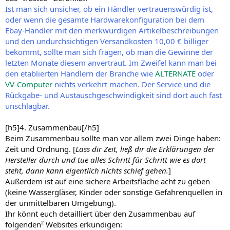
Ist man sich unsicher, ob ein Händler vertrauenswürdig ist,
oder wenn die gesamte Hardwarekonfiguration bei dem
Ebay-Händler mit den merkwürdigen Artikelbeschreibungen
und den undurchsichtigen Versandkosten 10,00 € billiger
bekommt, sollte man sich fragen, ob man die Gewinne der
letzten Monate diesem anvertraut. Im Zweifel kann man bei
den etablierten Händlern der Branche wie
ALTERNATE
oder
VV-Computer
nichts verkehrt machen. Der Service und die
Rückgabe- und Austauschgeschwindigkeit sind dort auch fast
unschlagbar.
[h5]4. Zusammenbau[/h5]
Beim Zusammenbau sollte man vor allem zwei Dinge haben:
Zeit und Ordnung. [
Lass dir Zeit, ließ dir die Erklärungen der
Hersteller durch und tue alles Schritt für Schritt wie es dort
steht, dann kann eigentlich nichts schief gehen.
]
Außerdem ist auf eine sichere Arbeitsfläche acht zu geben
(keine Wassergläser, Kinder oder sonstige Gefahrenquellen in
der unmittelbaren Umgebung).
Ihr könnt euch detailliert über den Zusammenbau auf
folgenden² Websites erkundigen: