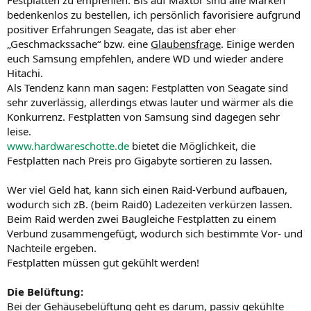
Festplatten zu empfehlen. Bis auf Maxtor sind alle Marken
bedenkenlos zu bestellen, ich persönlich favorisiere aufgrund
positiver Erfahrungen Seagate, das ist aber eher
„Geschmackssache“ bzw. eine
Glaubensfrage
. Einige werden
euch Samsung empfehlen, andere WD und wieder andere
Hitachi.
Als Tendenz kann man sagen: Festplatten von Seagate sind
sehr zuverlässig, allerdings etwas lauter und wärmer als die
Konkurrenz. Festplatten von Samsung sind dagegen sehr
leise.
www.hardwareschotte.de
bietet die Möglichkeit, die
Festplatten nach Preis pro Gigabyte sortieren zu lassen.
Wer viel Geld hat, kann sich einen Raid-Verbund aufbauen,
wodurch sich zB. (beim Raid0) Ladezeiten verkürzen lassen.
Beim Raid werden zwei Baugleiche Festplatten zu einem
Verbund zusammengefügt, wodurch sich bestimmte Vor- und
Nachteile ergeben.
Festplatten müssen gut gekühlt werden!
Die Belüftung:
Bei der Gehäusebelüftung geht es darum, passiv gekühlte