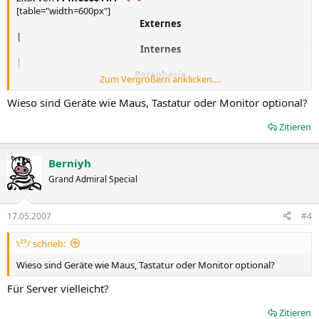
[table="width=600px"]
Externes​
|
Internes​
|
Perepherie​
Zum Vergrößern anklicken....
|
Optionales​
Wieso sind Geräte wie Maus, Tastatur oder Monitor optional?
Gehäuse | Mainboard | Laufwerk* | Diskettenlaufwerk
Netzteil | Prozessor | Festplatte | Maus
Zitieren
| Kühler | Kabel | Tastatur
| Arbeitsspeicher | Lüfter | Cardreader
Berniyh
| Grafikkarte | *CD-Rom/DVD| Soundkarte
| |* oder Brenner | Monitor[/table]
Grand Admiral Special
17.05.2007
#4
\²³/ schrieb:
Wieso sind Geräte wie Maus, Tastatur oder Monitor optional?
Für Server vielleicht?
Zitieren