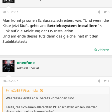
20.05.2007
#10
Man könnt ja sonen Schlussatz schreiben, wie: "Und wenn die
Kiste jetzt läuft, gehts ans
Betriebssystem installiern
" <-
Link auf die Anleitung der OS Installation
Und am ende dieses Tuts dann das gleiche, halt mit den
Stabilitätstests
Zitieren
oneofone
Admiral Special
20.05.2007
#11
Pr1nCe$$ FiFi schrieb:
Weil diese Geräte i.d.R. bereits vorhanden sind.
Leute, die sich einen allerersten PC anschaffen wollen, werden
diesen nicht selber bauen (imho).