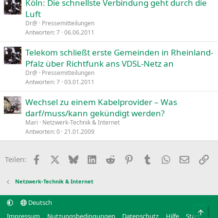
Köln: Die schnellste Verbindung geht durch die
Luft
Dr@
Pressemitteilungen
Antworten
7
06.06.2011
Telekom schließt erste Gemeinden in Rheinland-
Pfalz über Richtfunk ans VDSL-Netz an
Dr@
Pressemitteilungen
Antworten
7
03.01.2011
Wechsel zu einem Kabelprovider – Was
darf/muss/kann gekündigt werden?
Mari
Netzwerk-Technik & Internet
Antworten
0
21.01.2009
Facebook
X
Bluesky
LinkedIn
Reddit
Pinterest
Tumblr
WhatsApp
E-Mail
Li
Teilen:
Netzwerk-Technik & Internet
Deutsch
Obe
Impressum
Nutzungsbedingungen
Datenschutz
Hilfe
Start