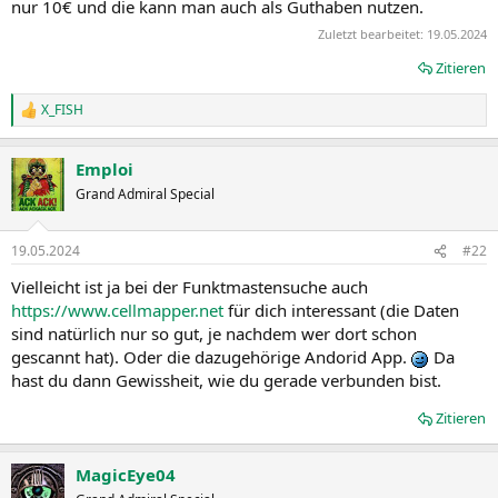
nur 10€ und die kann man auch als Guthaben nutzen.
Zuletzt bearbeitet:
19.05.2024
Zitieren
X_FISH
R
e
a
Emploi
k
t
Grand Admiral Special
i
o
n
19.05.2024
#22
e
n
Vielleicht ist ja bei der Funktmastensuche auch
:
https://www.cellmapper.net
für dich interessant (die Daten
sind natürlich nur so gut, je nachdem wer dort schon
gescannt hat). Oder die dazugehörige Andorid App.
Da
hast du dann Gewissheit, wie du gerade verbunden bist.
Zitieren
MagicEye04