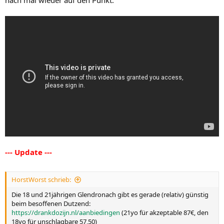
nach mal wieder auf den Punkt:
--- Update ---
HorstWorst schrieb:
Die 18 und 21jährigen Glendronach gibt es gerade (relativ) günstig
beim besoffenen Dutzend:
https://drankdozijn.nl/aanbiedingen
(21yo für akzeptable 87€, den
18yo für unschlagbare 57,50)