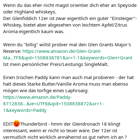
Wenn du das eher nicht magst orientier dich eher an Speyside
oder Highland whiskeys.
Der Glenfiddich 12er ist zwar eigentlich ein guter "Einsteiger"-
Whiskey, bietet aber abgesehen von leichtem Apfel/Zitrus
Aroma eigentlich kaum was.
Wenn du "billig" willst probier mal den Glen Grants Major's
Reserve:
https://www.amazon.de/Glen-Grant-
Ma...TF8&qid=1508838781&sr=1-1&keywords=Glen+Grant
Ist mein persönlicher Preis/Leistungs SingleMalt.
Einen Irischen Paddy kann man auch mal probieren - der hat
halt dieses Starke Butter/Vanille Aroma muss man ebenso
mögen wie das torfige eines Laphroaig:
https://www.amazon.de/Paddy-
8712838...&ie=UTF8&qid=1508838872&sr=1-
1&keywords=Paddy
EDIT
Thunderbird - hmm der Glendronach 18 klingt
interessant, wenn er nicht so teuer wäre. Der 12er ist
vermutlich nicht wirklich annähernd so gut nehm ich an ?