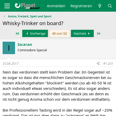
Anmelden
Registrieren
Autos, Freizeit, Spiel und Sport
Whisky-Trinker on board?
Erste
Letzte
Vorherige
49 von 50
Nächste
Iscaran
I
Commodore Special
25.04.2017
#1.201
Nein das verdünnen stellt kein Problem dar. Im Gegenteil ist
es sogar so dass die menschlichen Geschmacksnerven bei zu
hohen Alkoholgehalten "blockiert" werden (so ab 40-50 % ist
auch individuell etwas verschieden). Es ist also sogar anders
rum. Das verdünnen erhöht den Geschmack (es sei denn es
ist nicht genug Aroma schon vor dem verdünnen enthalten).
Bei Professionellem Tasting wird in der Regel sogar auf ~20%
verdünnt. Das ist mir aber dann zu "wässerig" es fehlt das