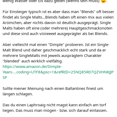
wenig Wasser oder Eis dazu geben (wenns sein muss)
.
Für Einsteiger typisch ist es aber dass man "Blends" oft besser
findet als Single Malts...Blends haben oft einen mix aus vielen
Arömchen, aber nichts davon ist deutlich ausgeprägt. Single
Malts haben oft eine (oder mehrere) Hauptgeschmacksnoten
und diese sind auch viiiiieeeel ausgeprägter als bei Blends.
Aber vielleicht mal einen "Dimple" probieren. Ist ein Single-
Malt Blend und daher geschmacklich echt stark und da er
mehrere SingleMalts mit jeweils ausprägtem Charakter
"blended" auch wirklich vielfältig.
https://www.amazon.de/Dimple-
Years-...coding=UTF8&psc=1&refRID=25NQ85R07QZVHNKJJP
SP
Sollte meiner Meinung nach einen Ballantines finest um
längen schlagen.
Das du einen Laphroaig nicht magst kann einfach am torf
liegen. Das muss man mögen - bzw. sich darauf einlassen.