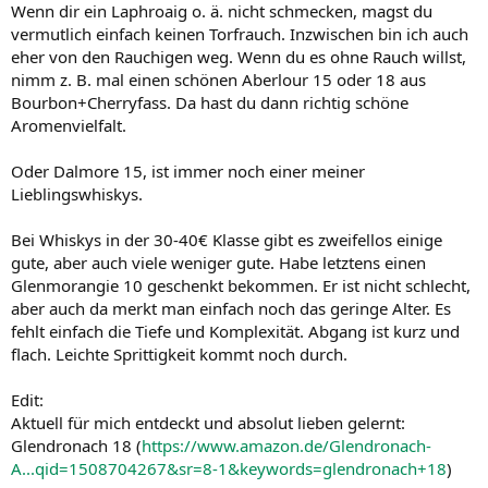
Wenn dir ein Laphroaig o. ä. nicht schmecken, magst du
vermutlich einfach keinen Torfrauch. Inzwischen bin ich auch
eher von den Rauchigen weg. Wenn du es ohne Rauch willst,
nimm z. B. mal einen schönen Aberlour 15 oder 18 aus
Bourbon+Cherryfass. Da hast du dann richtig schöne
Aromenvielfalt.
Oder Dalmore 15, ist immer noch einer meiner
Lieblingswhiskys.
Bei Whiskys in der 30-40€ Klasse gibt es zweifellos einige
gute, aber auch viele weniger gute. Habe letztens einen
Glenmorangie 10 geschenkt bekommen. Er ist nicht schlecht,
aber auch da merkt man einfach noch das geringe Alter. Es
fehlt einfach die Tiefe und Komplexität. Abgang ist kurz und
flach. Leichte Sprittigkeit kommt noch durch.
Edit:
Aktuell für mich entdeckt und absolut lieben gelernt:
Glendronach 18 (
https://www.amazon.de/Glendronach-
A...qid=1508704267&sr=8-1&keywords=glendronach+18
)