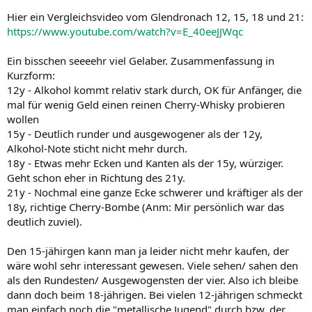
Hier ein Vergleichsvideo vom Glendronach 12, 15, 18 und 21:
https://www.youtube.com/watch?v=E_40eeJJWqc
Ein bisschen seeeehr viel Gelaber. Zusammenfassung in
Kurzform:
12y - Alkohol kommt relativ stark durch, OK für Anfänger, die
mal für wenig Geld einen reinen Cherry-Whisky probieren
wollen
15y - Deutlich runder und ausgewogener als der 12y,
Alkohol-Note sticht nicht mehr durch.
18y - Etwas mehr Ecken und Kanten als der 15y, würziger.
Geht schon eher in Richtung des 21y.
21y - Nochmal eine ganze Ecke schwerer und kräftiger als der
18y, richtige Cherry-Bombe (Anm: Mir persönlich war das
deutlich zuviel).
Den 15-jähirgen kann man ja leider nicht mehr kaufen, der
wäre wohl sehr interessant gewesen. Viele sehen/ sahen den
als den Rundesten/ Ausgewogensten der vier. Also ich bleibe
dann doch beim 18-jährigen. Bei vielen 12-jährigen schmeckt
man einfach noch die "metallische Jugend" durch bzw. der