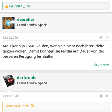
cyrusNGC_224
R
e
a
deoroller
k
t
Grand Admiral Special
i
o
n
23.11.2020
#4
e
n
AMD kann ja TSMC kaufen, wenn sie nicht nach ihrer Pfeife
:
tanzen wollen. Damit könnten sie Nvidia auf Dauer von der
besseren Fertigung fernhalten.
Zitieren
derDruide
Grand Admiral Special
23.11.2020
#5
Nero24 schrieb: