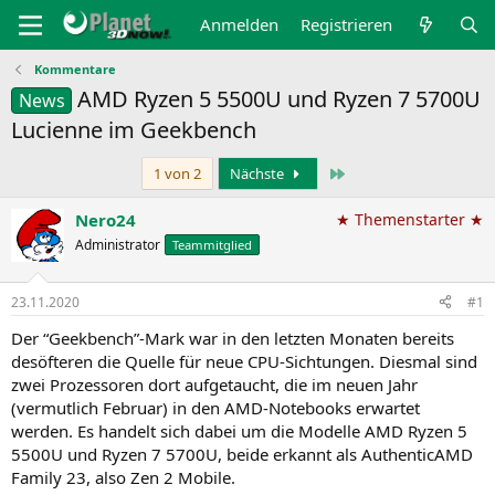
Anmelden
Registrieren
Kommentare
AMD Ryzen 5 5500U und Ryzen 7 5700U
News
Lucienne im Geekbench
Letzte
1 von 2
Nächste
Nero24
★ Themenstarter ★
Administrator
Teammitglied
23.11.2020
#1
Der “Geekbench”-Mark war in den letzten Monaten bereits
desöfteren die Quelle für neue CPU-Sichtungen. Diesmal sind
zwei Prozessoren dort aufgetaucht, die im neuen Jahr
(vermutlich Februar) in den AMD-Notebooks erwartet
werden. Es handelt sich dabei um die Modelle AMD Ryzen 5
5500U und Ryzen 7 5700U, beide erkannt als AuthenticAMD
Family 23, also Zen 2 Mobile.