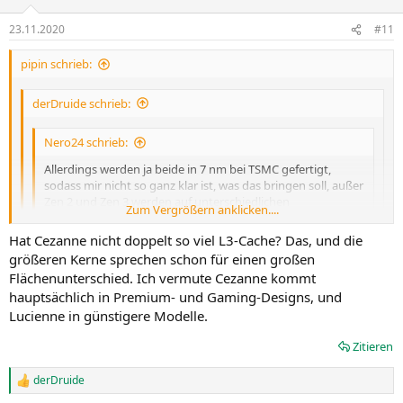
23.11.2020
#11
pipin schrieb:
derDruide schrieb:
Nero24 schrieb:
Allerdings werden ja beide in 7 nm bei TSMC gefertigt,
sodass mir nicht so ganz klar ist, was das bringen soll, außer
Zen 2 und Zen 3 werden auf unterschiedlichen
Zum Vergrößern anklicken....
Fertigungsstraßen produziert.
Zum Vergrößern anklicken....
Hat Cezanne nicht doppelt so viel L3-Cache? Das, und die
Auf den ersten Blick klingt das komisch, aber es ist schlicht die
Zum Vergrößern anklicken....
größeren Kerne sprechen schon für einen großen
einzige Erklärung dafür, ZEN2 weiter laufen zu lassen.
Flächenunterschied. Ich vermute Cezanne kommt
Wenn es das Mengen-Problem nicht lösen würde, würden sie es
Der Zen 3 Die ist auch marginal größer als der von Zen 2, aber
nicht machen. Im Notebook-Sektor brauchen sie jedes
hauptsächlich in Premium- und Gaming-Designs, und
trotzdem erschließt sich mir das Vorgehen nicht.
Argument, um die behäbigen (oder bestechlichen) OEMs zu
Lucienne in günstigere Modelle.
überzeugen.
Zitieren
derDruide
R
e