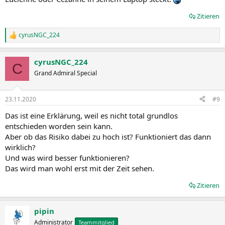
Zitieren
cyrusNGC_224
R
e
a
cyrusNGC_224
k
C
t
Grand Admiral Special
i
o
n
23.11.2020
#9
e
n
Das ist eine Erklärung, weil es nicht total grundlos
:
entschieden worden sein kann.
Aber ob das Risiko dabei zu hoch ist? Funktioniert das dann
wirklich?
Und was wird besser funktionieren?
Das wird man wohl erst mit der Zeit sehen.
Zitieren
pipin
Administrator
Teammitglied