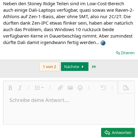
Neben den Stoney Ridge Teilen sind im Low-Cost-Bereich
auch einige Dali-Laptops verfügbar, quasi sowas wie Raven-2-
Athlons auf Zen-1-Basis, aber ohne SMT, also nur 2C/2T. Die
dürften dank Zen-IPC etwas flinker sein, haben aber natürlich
auch das Problem, dass Windows 10 ruckzuck beide
verfügbaren Kerne in Dauerbeschlag nimmt. Aber zumindest
dürfte Dali damit irgendwann fertig werden...
Zitieren
Letzte
1 von 2
Nächste
Nummerierte Liste
Fett
Kursiv
Weitere Einstellungen…
Liste
Weitere Einstellungen…
Link einfügen
Bild einfügen
Smileys
Weitere Einstellungen…
Rückgängig
Weitere Einst
Vorsch
Ungeordnete Liste
Schreibe deine Antwort....
Linksbündig
9
Normal
Entwurf speichern
Arial
Schriftgröße
Ausrichtung
Zitat
Wiederholen
Medien
BBCode umschalten
Textfarbe
Paragraph format
Tabelle einfügen
Formatierung entfernen
Schriftfamilie
Insert horizontal line
Entwürfe
Durchgestrichen
Spoiler
Unterstrichen
Code
Inline-Code
Inline-Spoiler
Einzug vergrößern
10
Entwurf löschen
Zentriert
Heading 1
Book Antiqua
Einzug verkleinern
12
Courier New
Rechtsbündig
Heading 2
15
Georgia
Justify text
Antworten
Heading 3
18
Tahoma