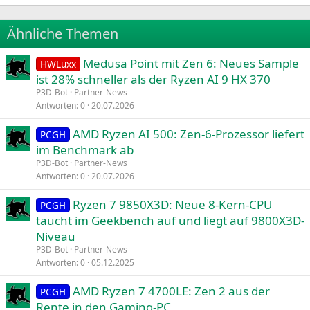
22
Times New Roman
Ähnliche Themen
26
Trebuchet MS
Medusa Point mit Zen 6: Neues Sample
Verdana
HWLuxx
ist 28% schneller als der Ryzen AI 9 HX 370
P3D-Bot
Partner-News
Antworten
0
20.07.2026
AMD Ryzen AI 500: Zen-6-Prozessor liefert
PCGH
im Benchmark ab
P3D-Bot
Partner-News
Antworten
0
20.07.2026
Ryzen 7 9850X3D: Neue 8-Kern-CPU
PCGH
taucht im Geekbench auf und liegt auf 9800X3D-
Niveau
P3D-Bot
Partner-News
Antworten
0
05.12.2025
AMD Ryzen 7 4700LE: Zen 2 aus der
PCGH
Rente in den Gaming-PC