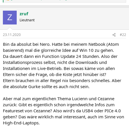
e
a
zruf
k
Z
t
Lieutnant
i
o
n
23.11.2020
#22
e
n
Bin da absolut bei Nero. Hatte bei meinem Netbook (Atom
:
basierend) mal die glorreiche Idee auf Win 10 zu gehen.
Da dauert dann ein Function Update 24 Stunden. Also der
Installationsprozess selbst, nicht die Downloads und
Installationen im Live-Betrieb. Bei sowas käme von allen
Eltern sicher die Frage, ob die Kiste jetzt hinüber ist?
Eltern brauchen in aller Regel nix besonders schnelles. Aber
die absolute Gurke sollte es auch nicht sein.
Aber mal zum eigentlichen Thema Lucienn und Cezanne
zurück: Gibt es eigentlich schon irgendwelche Infos zum
Featureset von Cezanne? Also wird's da USB4 oder PICe 4.0
geben? Das wäre wirklich mal interessant, auch im Sinne von
High-End-Laptops.