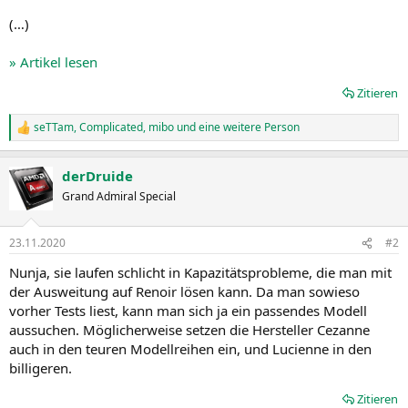
(…)
» Artikel lesen
Zitieren
seTTam
,
Complicated
,
mibo
und eine weitere Person
R
e
a
derDruide
k
t
Grand Admiral Special
i
o
n
23.11.2020
#2
e
n
Nunja, sie laufen schlicht in Kapazitätsprobleme, die man mit
:
der Ausweitung auf Renoir lösen kann. Da man sowieso
vorher Tests liest, kann man sich ja ein passendes Modell
aussuchen. Möglicherweise setzen die Hersteller Cezanne
auch in den teuren Modellreihen ein, und Lucienne in den
billigeren.
Zitieren