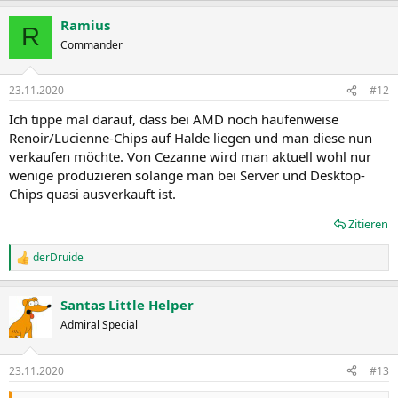
a
Ramius
k
R
t
Commander
i
o
n
23.11.2020
#12
e
n
Ich tippe mal darauf, dass bei AMD noch haufenweise
:
Renoir/Lucienne-Chips auf Halde liegen und man diese nun
verkaufen möchte. Von Cezanne wird man aktuell wohl nur
wenige produzieren solange man bei Server und Desktop-
Chips quasi ausverkauft ist.
Zitieren
derDruide
R
e
a
Santas Little Helper
k
t
Admiral Special
i
o
n
23.11.2020
#13
e
n