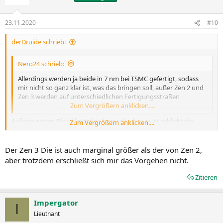
23.11.2020
#10
derDruide schrieb:
Nero24 schrieb:
Allerdings werden ja beide in 7 nm bei TSMC gefertigt, sodass
mir nicht so ganz klar ist, was das bringen soll, außer Zen 2 und
Zen 3 werden auf unterschiedlichen Fertigungsstraßen
produziert.
Zum Vergrößern anklicken....
Auf den ersten Blick klingt das komisch, aber es ist schlicht die
Zum Vergrößern anklicken....
einzige Erklärung dafür, ZEN2 weiter laufen zu lassen.
Wenn es das Mengen-Problem nicht lösen würde, würden sie es
nicht machen. Im Notebook-Sektor brauchen sie jedes Argument,
Der Zen 3 Die ist auch marginal größer als der von Zen 2,
um die behäbigen (oder bestechlichen) OEMs zu überzeugen.
aber trotzdem erschließt sich mir das Vorgehen nicht.
Zitieren
Impergator
I
Lieutnant