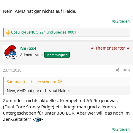
Nein, AMD hat gar nichts auf Halde.
Zitieren
Gozu
,
cyrusNGC_224
und
Species_0001
R
e
a
Nero24
★ Themenstarter ★
k
t
Administrator
Teammitglied
i
o
n
23.11.2020
#14
e
n
Santas Little Helper schrieb:
:
Nein, AMD hat gar nichts auf Halde.
Zumindest nichts aktuelles. Krempel mit A6-9irgendwas
(Dual-Core Stoney Ridge) etc. kriegt man grad allenorts
untergeschoben für unter 300 EUR. Aber wer will das noch im
Zen-Zeitalter?
Zitieren