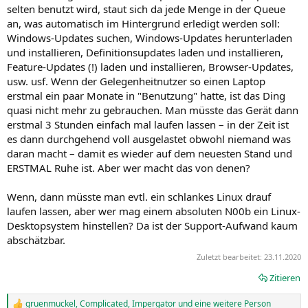
selten benutzt wird, staut sich da jede Menge in der Queue
an, was automatisch im Hintergrund erledigt werden soll:
Windows-Updates suchen, Windows-Updates herunterladen
und installieren, Definitionsupdates laden und installieren,
Feature-Updates (!) laden und installieren, Browser-Updates,
usw. usf. Wenn der Gelegenheitnutzer so einen Laptop
erstmal ein paar Monate in "Benutzung" hatte, ist das Ding
quasi nicht mehr zu gebrauchen. Man müsste das Gerät dann
erstmal 3 Stunden einfach mal laufen lassen – in der Zeit ist
es dann durchgehend voll ausgelastet obwohl niemand was
daran macht – damit es wieder auf dem neuesten Stand und
ERSTMAL Ruhe ist. Aber wer macht das von denen?
Wenn, dann müsste man evtl. ein schlankes Linux drauf
laufen lassen, aber wer mag einem absoluten N00b ein Linux-
Desktopsystem hinstellen? Da ist der Support-Aufwand kaum
abschätzbar.
Zuletzt bearbeitet:
23.11.2020
Zitieren
gruenmuckel
,
Complicated
,
Impergator
und eine weitere Person
R