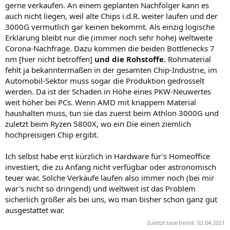
gerne verkaufen. An einem geplanten Nachfolger kann es
auch nicht liegen, weil alte Chips i.d.R. weiter laufen und der
3000G vermutlich gar keinen bekommt. Als einzig logische
Erklärung bleibt nur die (immer noch sehr hohe) weltweite
Corona-Nachfrage. Dazu kommen die beiden Bottlenecks 7
nm [hier nicht betroffen]
und die Rohstoffe.
Rohmaterial
fehlt ja bekanntermaßen in der gesamten Chip-Industrie, im
Automobil-Sektor muss sogar die Produktion gedrosselt
werden. Da ist der Schaden in Höhe eines PKW-Neuwertes
weit höher bei PCs. Wenn AMD mit knappem Material
haushalten muss, tun sie das zuerst beim Athlon 3000G und
zuletzt beim Ryzen 5800X, wo ein Die einen ziemlich
hochpreisigen Chip ergibt.
Ich selbst habe erst kürzlich in Hardware für's Homeoffice
investiert, die zu Anfang nicht verfügbar oder astronomisch
teuer war. Solche Verkäufe laufen also immer noch (bei mir
war's nicht so dringend) und weltweit ist das Problem
sicherlich größer als bei uns, wo man bisher schon ganz gut
ausgestattet war.
Zuletzt bearbeitet:
02.04.2021