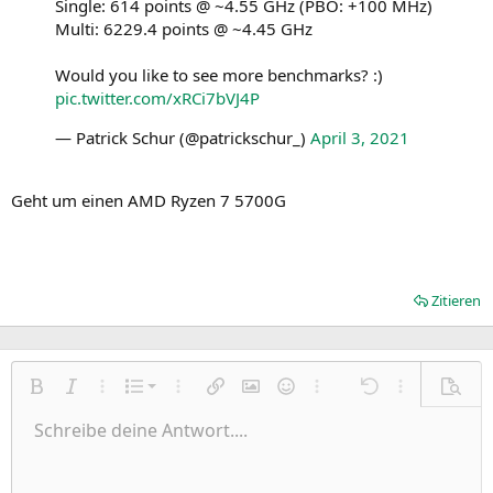
Single: 614 points @ ~4.55 GHz (PBO: +100 MHz)
Multi: 6229.4 points @ ~4.45 GHz
Would you like to see more benchmarks? :)
pic.twitter.com/xRCi7bVJ4P
— Patrick Schur (@patrickschur_)
April 3, 2021
Geht um einen AMD Ryzen 7 5700G
Zitieren
Nummerierte Liste
Fett
Kursiv
Weitere Einstellungen…
Liste
Weitere Einstellungen…
Link einfügen
Bild einfügen
Smileys
Weitere Einstellungen…
Rückgängig
Weitere Einst
Vorsch
Ungeordnete Liste
Schreibe deine Antwort....
Linksbündig
9
Normal
Entwurf speichern
Arial
Schriftgröße
Ausrichtung
Zitat
Wiederholen
Medien
BBCode umschalten
Textfarbe
Paragraph format
Tabelle einfügen
Formatierung entfernen
Schriftfamilie
Insert horizontal line
Entwürfe
Durchgestrichen
Spoiler
Unterstrichen
Code
Inline-Code
Inline-Spoiler
Einzug vergrößern
10
Entwurf löschen
Zentriert
Heading 1
Book Antiqua