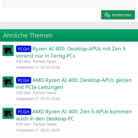
Einzug verkleinern
12
Courier New
Rechtsbündig
Heading 2
15
Georgia
Justify text
Antworten
Heading 3
18
Tahoma
22
Times New Roman
Ähnliche Themen
26
Trebuchet MS
Ryzen AI 400: Desktop-APUs mit Zen 5
Verdana
PCGH
vorerst nur in Fertig-PCs
P3D-Bot
Partner-News
Antworten
0
02.03.2026
AMD Ryzen AI 400: Desktop-APUs geizen
PCGH
mit PCIe-Leitungen
P3D-Bot
Partner-News
Antworten
0
05.03.2026
AMD Ryzen AI 400: Zen-5-APUs kommen
PCGH
auch in den Desktop-PC
P3D-Bot
Partner-News
Antworten
0
06.01.2026