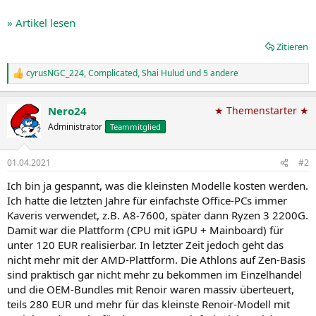
» Artikel lesen
Zitieren
cyrusNGC_224
,
Complicated
,
Shai Hulud
und 5 andere
R
e
a
Nero24
★ Themenstarter ★
k
t
Administrator
Teammitglied
i
o
n
01.04.2021
#2
e
n
Ich bin ja gespannt, was die kleinsten Modelle kosten werden.
:
Ich hatte die letzten Jahre für einfachste Office-PCs immer
Kaveris verwendet, z.B. A8-7600, später dann Ryzen 3 2200G.
Damit war die Plattform (CPU mit iGPU + Mainboard) für
unter 120 EUR realisierbar. In letzter Zeit jedoch geht das
nicht mehr mit der AMD-Plattform. Die Athlons auf Zen-Basis
sind praktisch gar nicht mehr zu bekommen im Einzelhandel
und die OEM-Bundles mit Renoir waren massiv überteuert,
teils 280 EUR und mehr für das kleinste Renoir-Modell mit