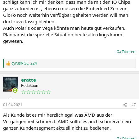
schlägt kann ich mir denken, dass man da mit den IO Chips
ganz zufrieden ist, ebenso müssen die Embedded Zen von
GloFo noch weiterhin verfügbar gehalten werden will man
dort zuverlässig bleiben.
Auch Polaris oder Vega könnte man heute gut verkaufen.
Planbar ist die spezielle Situation heute allerdings kaum
gewesen.
Zitieren
cyrusNGC_224
R
e
a
eratte
k
t
Redaktion
i
☆☆☆☆☆☆
o
n
01.04.2021
#7
e
n
Als Kunde ist es mir herzlich egal was AMD aus der
:
Vergangenheit schmerzt. AMD sollte es auch schmerzen ein
ganzen Kundensegment aktuell nicht zu bedienen.
Zitieren