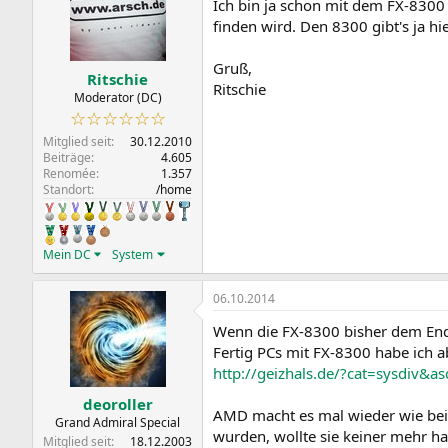
Ich bin ja schon mit dem FX-8300 f
finden wird. Den 8300 gibt's ja hi
Gruß,
Ritschie
Ritschie
Moderator (DC)
☆☆☆☆☆☆
Mitglied seit
30.12.2010
Beiträge
4.605
Renomée
1.357
Standort
/home
Mein DC
System
06.10.2014
Wenn die FX-8300 bisher dem Endv
Fertig PCs mit FX-8300 habe ich 
http://geizhals.de/?cat=sysdiv&
deoroller
AMD macht es mal wieder wie bei 
Grand Admiral Special
wurden, wollte sie keiner mehr h
Mitglied seit
18.12.2003