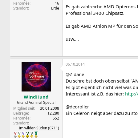
Renomée
16
Es gab zahlreiche AMD Opterons f
Standort
Erde
Professional 3400 Chipsatz.
Es gab AMD Athlon MP für den Soc
usw....
06.10.2014
@Zidane
Du schreibst doch oben selbst "
Es gibt eigentlich nicht viel was 
Interessant ist z.B. das hier:
http:
WindHund
Grand Admiral Special
@deoroller
Mitglied seit
30.01.2008
Ein Celeron neigt aber dazu zu s
Beiträge
12.280
Renomée
552
Standort
Im wilden Süden (0711)