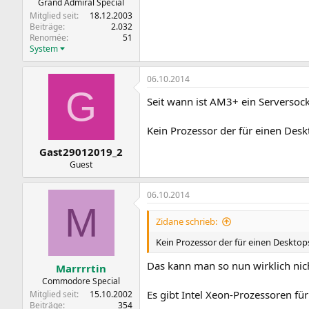
Grand Admiral Special
Mitglied seit
18.12.2003
Beiträge
2.032
Renomée
51
System
06.10.2014
G
Seit wann ist AM3+ ein Serversock
Kein Prozessor der für einen Desk
Gast29012019_2
Guest
06.10.2014
M
Zidane schrieb:
Kein Prozessor der für einen Desktops
Das kann man so nun wirklich nic
Marrrrtin
Commodore Special
Es gibt Intel Xeon-Prozessoren fü
Mitglied seit
15.10.2002
Beiträge
354