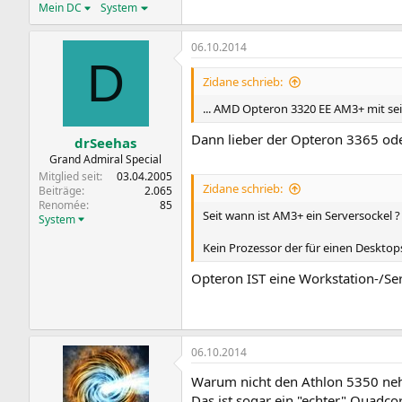
Mein DC
System
06.10.2014
D
Zidane schrieb:
... AMD Opteron 3320 EE AM3+ mit sein
Dann lieber der Opteron 3365 od
drSeehas
Grand Admiral Special
Mitglied seit
03.04.2005
Zidane schrieb:
Beiträge
2.065
Renomée
85
Seit wann ist AM3+ ein Serversockel ?
System
Kein Prozessor der für einen Desktops
Opteron IST eine Workstation-/Se
06.10.2014
Warum nicht den Athlon 5350 neh
Das ist sogar ein "echter" Quadco