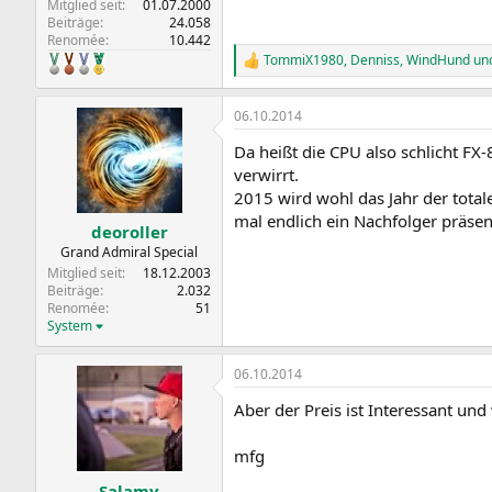
Mitglied seit
01.07.2000
Beiträge
24.058
Renomée
10.442
TommiX1980
,
Denniss
,
WindHund
und
R
e
a
06.10.2014
k
t
Da heißt die CPU also schlicht F
i
o
verwirrt.
n
2015 wird wohl das Jahr der total
e
mal endlich ein Nachfolger präsen
n
deoroller
:
Grand Admiral Special
Mitglied seit
18.12.2003
Beiträge
2.032
Renomée
51
System
06.10.2014
Aber der Preis ist Interessant un
mfg
Salamy