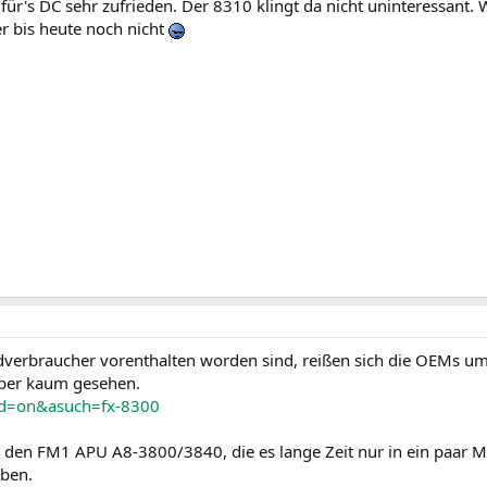
ür's DC sehr zufrieden. Der 8310 klingt da nicht uninteressant. W
er bis heute noch nicht
erbraucher vorenthalten worden sind, reißen sich die OEMs um 
aber kaum gesehen.
asd=on&asuch=fx-8300
den FM1 APU A8-3800/3840, die es lange Zeit nur in ein paar Me
aben.