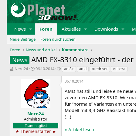
News
Foren
Aktuelles
Downloads
Mi
Neue Beiträge
Foren durchsuchen
Foren
News und Artikel
Kommentare
AMD FX-8310 eingeführt - der
News
E
E
S
Nero24
06.10.2014
am3+
amd
piledriver
vishera
r
r
c
s
s
h
06.10.2014
t
t
l
e
e
a
AMD hat still und leise eine neue
l
l
g
zuvor: den AMD FX-8310. Wie man 
l
l
w
für “normale” Varianten am unteren
e
t
o
Modell mit 3,4 GHz Basistakt höhe
r
a
r
Nero24
(…)
m
t
Administrator
e
Teammitglied
» Artikel lesen
★ Themenstarter ★