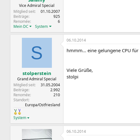
Vice Admiral Special
Mitglied seit
01.10.2007
Beiträge
925
Renomée
6
Mein DC
System
06.10.2014
S
hmmm... eine gelungene CPU für
Viele Grüße,
stolperstein
stolpi
Grand Admiral Special
Mitglied seit
31.05.2004
Beiträge
2.992
Renomée
210
Standort
Europa/Ostfriesland
System
06.10.2014