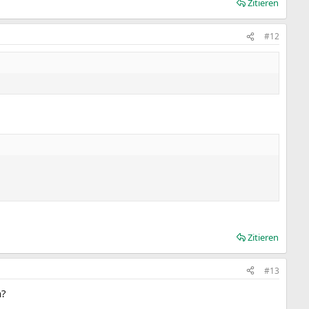
Zitieren
#12
Zitieren
#13
n?