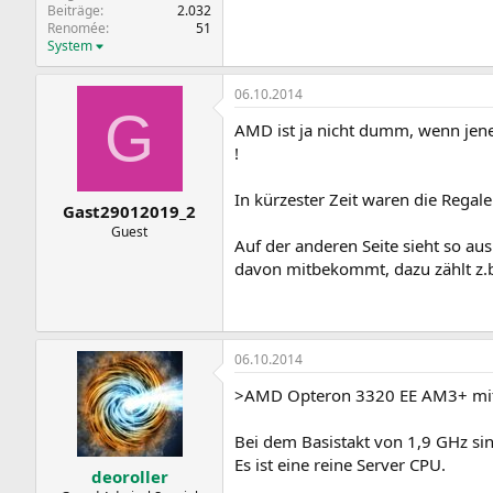
Beiträge
2.032
Renomée
51
System
06.10.2014
G
AMD ist ja nicht dumm, wenn jen
!
In kürzester Zeit waren die Regale
Gast29012019_2
Guest
Auf der anderen Seite sieht so a
davon mitbekommt, dazu zählt z.b
06.10.2014
>AMD Opteron 3320 EE AM3+ mit
Bei dem Basistakt von 1,9 GHz sin
Es ist eine reine Server CPU.
deoroller