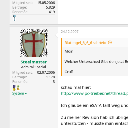
Mitglied seit
15.05.2006
Beiträge
5.829
Renomée
419
24.12.2007
Blutengel_6_6_6 schrieb:
Moin
Welcher Unterschied Gibs den jetzt 
Steelmaster
Admiral Special
Gruß
Mitglied seit
02.07.2006
Beiträge
1.178
Renomée
3
schau mal hier:
http://www.pc-treiber.net/thread
System
Ich glaube ein eSATA fällt weg un
Zu meiner Revision hab ich übrige
unterstützen - müsste man einfach