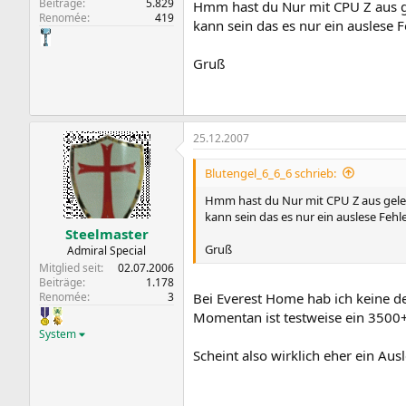
Beiträge
5.829
Hmm hast du Nur mit CPU Z aus g
Renomée
419
kann sein das es nur ein auslese Fe
Gruß
25.12.2007
Blutengel_6_6_6 schrieb:
Hmm hast du Nur mit CPU Z aus geles
kann sein das es nur ein auslese Fehle
Steelmaster
Gruß
Admiral Special
Mitglied seit
02.07.2006
Beiträge
1.178
Renomée
3
Bei Everest Home hab ich keine de
Momentan ist testweise ein 3500+
System
Scheint also wirklich eher ein Aus