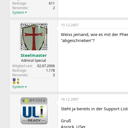
Beiträge
611
Renomée
2
System
15.12.2007
Weiss jemand, wie es mit der Pheno
"abgeschrieben"?
Steelmaster
Admiral Special
Mitglied seit
02.07.2006
Beiträge
1.178
Renomée
3
System
16.12.2007
Steht ja bereits in der Support Li
Gruß
Asrock_USer