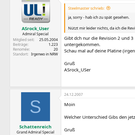
Steelmaster schrieb:
ja, sorry - hab ich zu spät gesehen.
Nützt mir leider nichts, da ich die Re
ASrock_User
Admiral Special
Gibt dch nur die Revision 2 und 3
Mitglied seit
25.05.2004
untergekommen.
Beiträge
1.223
Renomée
20
Schau mal auf deine Platine (irge
Standort
Irgenwo in NRW
Gruß
ASrock_USer
24.12.2007
S
Moin
Welcher Unterschied Gibs den je
Schattenreich
Gruß
Grand Admiral Special