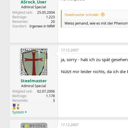
ASrock_User
Admiral Special
Mitglied seit
25.05.2004
Steelmaster schrieb:
Beiträge
1.223
Renomée
20
Weiss jemand, wie es mit der Phenom U
Standort
Irgenwo in NRW
17.12.2007
ja, sorry - hab ich zu spät gesehen
Nützt mir leider nichts, da ich di
Steelmaster
Admiral Special
Mitglied seit
02.07.2006
Beiträge
1.178
Renomée
3
System
17.12.2007