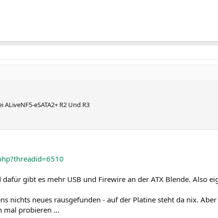
Bei ALiveNF5-eSATA2+ R2 Und R3
.php?threadid=6510
d dafür gibt es mehr USB und Firewire an der ATX Blende. Also eig
ns nichts neues rausgefunden - auf der Platine steht da nix. Abe
 mal probieren ...