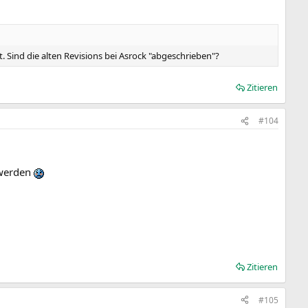
t. Sind die alten Revisions bei Asrock "abgeschrieben"?
Zitieren
#104
s werden
Zitieren
#105