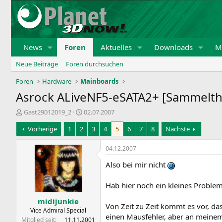
News
Foren
Aktuelles
Downloads
Mi
Neue Beiträge
Foren durchsuchen
Foren
Hardware
Mainboards
Asrock ALiveNF5-eSATA2+ [Sammelth
E
E
Gast29012019_2
02.07.2007
r
r
Vorherige
1
2
3
4
5
6
7
8
Nächste
s
s
t
t
e
e
04.12.2007
l
l
Also bei mir nicht
l
l
e
t
r
a
Hab hier noch ein kleines Problem
m
midijunkie
Von Zeit zu Zeit kommt es vor, da
Vice Admiral Special
einen Mausfehler, aber an meinem
Mitglied seit
11.11.2001