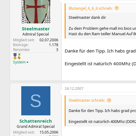
Blutengel_6_6_6 schrieb:
Steelmaster dank dir
Zu dein Problem gehe mall ins bios un
Steelmaster
Hast du den Ram teiller Manuel Auf 80
Admiral Special
Mitglied seit
02.07.2006
Beiträge
1.178
Renomée
3
Danke für den Tipp. Ich habs grad
System
Eingestellt ist natürlich 400Mhz (
24.12.2007
S
Steelmaster schrieb:
Danke für den Tipp. Ich habs grad pro
Schattenreich
Eingestellt ist natürlich 400Mhz (DDR2
Grand Admiral Special
Mitglied seit
15.05.2006