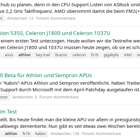
b zu planen, denn in den CPU-Support Listen von ASRock sind zw
 2,2 GHz Taktfrequenz. AMD übernimmt damit die beim FM2(+) ber
Antworten: 12
Forum:
Kommentare
ni
thlon 5350, Celeron J1800 und Celeron 1037U
einem ersten Test unterzogen. Heute wollen wir die Testreihe w
den Celeron J1800 und 1037U müssen heute zeigen, ob sie es sch
asus
athlon
bay trail
brazos
celeron
fs1b
gigabyte
intel
i
0 Beta für Athlon und Sempron APUs
n “Kabini”-APUs Athlon und Sempron veröffentlicht. Neben Treibe
Support durch Microsoft mit dem April-Patchday ausgelaufen ist. 
Antworten: 3
Forum:
Kommentare
pron
im Test
llt. Bis heute findet man die kleine APU vor allem in preisgüns
albwegs dementierte. Nun gibt es seit etwas zwei Wochen bereit
Antworten: 139
Forum:
Kommentare
athlon
fs1b
kabini