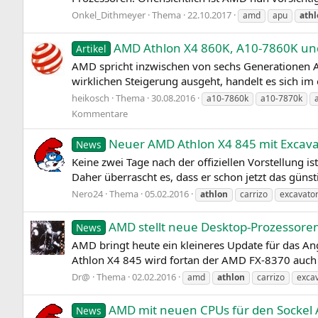
Onkel_Dithmeyer
Thema
22.10.2017
amd
apu
athl
AMD Athlon X4 860K, A10-7860K un
Artikel
AMD spricht inzwischen von sechs Generationen A‑
wirklichen Steigerung ausgeht, handelt es sich im
heikosch
Thema
30.08.2016
a10-7860k
a10-7870k
Kommentare
Neuer AMD Athlon X4 845 mit Excavat
News
Keine zwei Tage nach der offiziellen Vorstellung i
Daher überrascht es, dass er schon jetzt das günst
Nero24
Thema
05.02.2016
athlon
carrizo
excavato
AMD stellt neue Desktop-Prozessoren
News
AMD bringt heute ein kleineres Update für das A
Athlon X4 845 wird fortan der AMD FX-8370 auch i
Dr@
Thema
02.02.2016
amd
athlon
carrizo
exca
AMD mit neuen CPUs für den Sockel
News