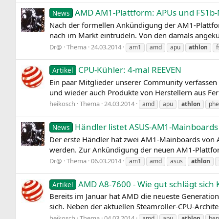
AMD AM1-Plattform: APUs und FS1b-
News
Nach der formellen Ankündigung der AM1-Plattf
nach im Markt eintrudeln. Von den damals angekün
Dr@
Thema
24.03.2014
am1
amd
apu
athlon
f
CPU-Kühler: 4-mal REEVEN
Artikel
Ein paar Mitglieder unserer Community verfassen 
und wieder auch Produkte von Herstellern aus Fer
heikosch
Thema
24.03.2014
amd
apu
athlon
ph
Händler listet ASUS-AM1-Mainboard
News
Der erste Händler hat zwei AM1-Mainboards von 
werden. Zur Ankündigung der neuen AM1-Plattform 
Dr@
Thema
06.03.2014
am1
amd
asus
athlon
AMD A8-7600 - Wie gut schlägt sich 
Artikel
Bereits im Januar hat AMD die neueste Generatio
sich. Neben der aktuellen Steamroller-CPU-Archite
heikosch
Thema
04.03.2014
amd
apu
athlon
ben