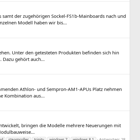
s samt der zugehörigen Sockel-FS1b-Mainboards nach und
zelnen Modell haben wir bis...
ehen. Unter den getesteten Produkten befinden sich hin
. Dazu gehört auch...
e kommenden Athlon- und Sempron-AM1-APUs Platz nehmen
e Kombination aus...
entwickelt, bringen die Modelle mehrere Neuerungen mit
Modulbauweise...
Antworten: 28
nd
steamroller
trinity
windows 7
windows 8.1