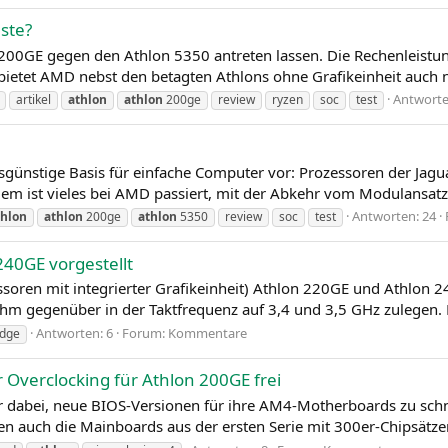
este?
n 200GE gegen den Athlon 5350 antreten lassen. Die Rechenleist
bietet AMD nebst den betagten Athlons ohne Grafikeinheit auch n
Antworte
artikel
athlon
athlon
200ge
review
ryzen
soc
test
günstige Basis für einfache Computer vor: Prozessoren der Jagua
tdem ist vieles bei AMD passiert, mit der Abkehr vom Modulansatz 
Antworten: 24
thlon
athlon
200ge
athlon
5350
review
soc
test
40GE vorgestellt
ssoren mit integrierter Grafikeinheit) Athlon 220GE und Athlo
ihm gegenüber in der Taktfrequenz auf 3,4 und 3,5 GHz zulegen. 
Antworten: 6
Forum:
Kommentare
idge
 Overclocking für Athlon 200GE frei
r dabei, neue BIOS-Versionen für ihre AM4-Motherboards zu schn
en auch die Mainboards aus der ersten Serie mit 300er-Chipsätzen