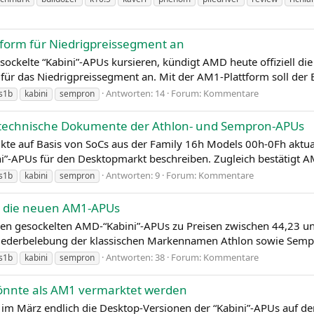
tform für Niedrigpreissegment an
sockelte “Kabini”-APUs kursieren, kündigt AMD heute offiziell d
 das Niedrigpreissegment an. Mit der AM1-Plattform soll der Ein
Antworten: 14
Forum:
Kommentare
s1b
kabini
sempron
t technische Dokumente der Athlon- und Sempron-APUs
e auf Basis von SoCs aus der Family 16h Models 00h-0Fh aktuali
”-APUs für den Desktopmarkt beschreiben. Zugleich bestätigt AM
Antworten: 9
Forum:
Kommentare
s1b
kabini
sempron
et die neuen AM1-APUs
en gesockelten AMD-“Kabini”-APUs zu Preisen zwischen 44,23 und
 Wiederbelebung der klassischen Markennamen Athlon sowie Semp
Antworten: 38
Forum:
Kommentare
s1b
kabini
sempron
önnte als AM1 vermarktet werden
 im März endlich die Desktop-Versionen der “Kabini”-APUs auf d