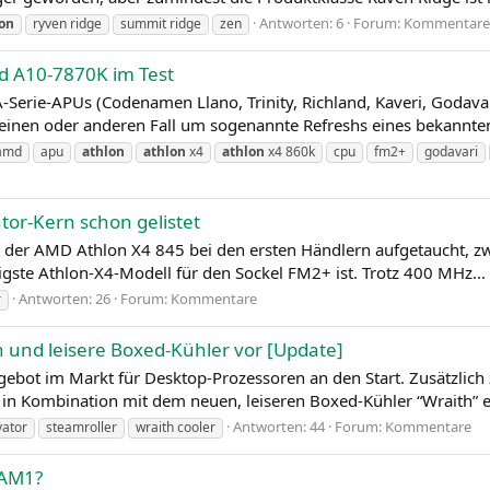
Antworten: 6
Forum:
Kommentare
on
ryven ridge
summit ridge
zen
d A10-7870K im Test
Serie-APUs (Codenamen Llano, Trinity, Richland, Kaveri, Godava
 einen oder anderen Fall um sogenannte Refreshs eines bekannten
amd
apu
athlon
athlon
x4
athlon
x4 860k
cpu
fm2+
godavari
or-Kern schon gelistet
st der AMD Athlon X4 845 bei den ersten Händlern aufgetaucht, zw
igste Athlon-X4-Modell für den Sockel FM2+ ist. Trotz 400 MHz...
Antworten: 26
Forum:
Kommentare
r
 und leisere Boxed-Kühler vor [Update]
ngebot im Markt für Desktop-Prozessoren an den Start. Zusätzli
n Kombination mit dem neuen, leiseren Boxed-Kühler “Wraith” erh
Antworten: 44
Forum:
Kommentare
vator
steamroller
wraith cooler
 AM1?