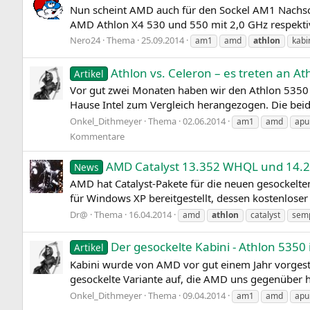
Nun scheint AMD auch für den Sockel AM1 Nachschu
AMD Athlon X4 530 und 550 mit 2,0 GHz respektive
Nero24
Thema
25.09.2014
am1
amd
athlon
kabi
Athlon vs. Celeron – es treten an A
Artikel
Vor gut zwei Monaten haben wir den Athlon 5350 
Hause Intel zum Vergleich herangezogen. Die bei
Onkel_Dithmeyer
Thema
02.06.2014
am1
amd
apu
Kommentare
AMD Catalyst 13.352 WHQL und 14.2
News
AMD hat Catalyst-Pakete für die neuen gesockelte
für Windows XP bereitgestellt, dessen kostenloser 
Dr@
Thema
16.04.2014
amd
athlon
catalyst
sem
Der gesockelte Kabini - Athlon 5350 
Artikel
Kabini wurde von AMD vor gut einem Jahr vorgeste
gesockelte Variante auf, die AMD uns gegenüber h
Onkel_Dithmeyer
Thema
09.04.2014
am1
amd
apu