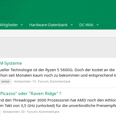
Mitglieder
Hardware-Datenbank
DC-Wiki
EM-Systeme
ller Technologie ist der Ryzen 5 5600G. Doch der kostet an die 
schon seit Monaten kaum noch zu bekommen und entsprechend teue
Antworten: 13
Forum:
Kommentare
renoir
icasso" oder "Raven Ridge" ?
d den Threadripper 3000 Prozessoren hat AMD noch den Athlo
em Takt von 3,5 GHz (unlocked) für die unverbindliche Preisempfe
Antworten: 33
Forum:
Kommentare