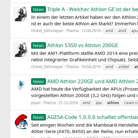
Triple A - Welcher Athlon GE ist der b
News
In einem der letzten Artikel haben wir den Athlo
ist er auch der beste Athlon am Markt? Immerhin 
Onkel_Dithmeyer
Thema
12.08.2019
am4
amd
apu
Athlon 5350 vs Athlon 200GE
News
Mit der AM1-Plattform stellte AMD 2014 eine preis
nebst integrierter Grafikeinheit und Chipsatz. Sei
Onkel_Dithmeyer
Thema
19.04.2019
amd
artikel
a
AMD Athlon 220GE und AMD Athlon 2
News
AMD hat heute die Verfügbarkeit der APUs (Proze
vorgestellten Athlon 200GE (3,2 GHz) folgen und 
pipin
Thema
21.12.2018
amd
apu
athlon
raven r
AGESA-Code 1.0.0.6 schaltet offenbar
News
Seit einigen Wochen sind die Mainboard-Herstelle
400er-Serie (X470, B450) an der Reihe, nun erhalt