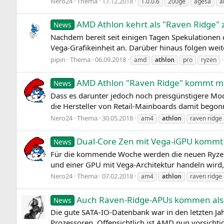
Nero24
Thema
17.12.2018
1.0.0.6
200ge
agesa
a
AMD Athlon kehrt als "Raven Ridge" 
News
Nachdem bereit seit einigen Tagen Spekulationen 
Vega-Grafikeinheit an. Darüber hinaus folgen weit
pipin
Thema
06.09.2018
amd
athlon
pro
ryzen
AMD Athlon "Raven Ridge" kommt mi
News
Dass es darunter jedoch noch preisgünstigere Mo
die Hersteller von Retail-Mainboards damit begon
Nero24
Thema
30.05.2018
am4
athlon
raven ridge
Dual-Core Zen mit Vega-iGPU kommt 
News
Für die kommende Woche werden die neuen Ryzen-
und einer GPU mit Vega-Architektur handeln wird, 
Nero24
Thema
07.02.2018
am4
athlon
raven ridge
Auch Raven-Ridge-APUs kommen als
News
Die gute SATA-IO-Datenbank war in den letzten 
Prozessoren. Offensichtlich ist AMD nun vorsichti