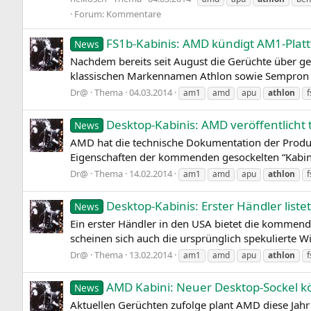
Forum:
Kommentare
FS1b-Kabinis: AMD kündigt AM1-Plat
News
Nachdem bereits seit August die Gerüchte über ge
klassischen Markennamen Athlon sowie Sempron für
Dr@
Thema
04.03.2014
am1
amd
apu
athlon
f
Desktop-Kabinis: AMD veröffentlich
News
AMD hat die technische Dokumentation der Produkt
Eigenschaften der kommenden gesockelten “Kabini
Dr@
Thema
14.02.2014
am1
amd
apu
athlon
f
Desktop-Kabinis: Erster Händler list
News
Ein erster Händler in den USA bietet die kommend
scheinen sich auch die ursprünglich spekulierte
Dr@
Thema
13.02.2014
am1
amd
apu
athlon
f
AMD Kabini: Neuer Desktop-Sockel k
News
Aktuellen Gerüchten zufolge plant AMD diese Jahr