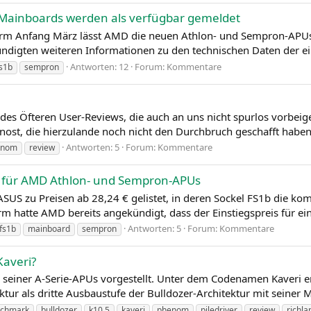
Mainboards werden als verfügbar gemeldet
orm Anfang März lässt AMD die neuen Athlon- und Sempron-APU
digten weiteren Informationen zu den technischen Daten der ein
Antworten: 12
Forum:
Kommentare
s1b
sempron
des Öfteren User-Reviews, die auch an uns nicht spurlos vorbeig
nost, die hierzulande noch nicht den Durchbruch geschafft haben
Antworten: 5
Forum:
Kommentare
enom
review
s für AMD Athlon- und Sempron-APUs
ASUS zu Preisen ab 28,24 € gelistet, in deren Sockel FS1b di
hatte AMD bereits angekündigt, dass der Einstiegspreis für ein
Antworten: 5
Forum:
Kommentare
fs1b
mainboard
sempron
Kaveri?
n seiner A‑Serie-APUs vorgestellt. Unter dem Codenamen Kaveri 
ktur als dritte Ausbaustufe der Bulldozer-Architektur mit seiner 
chmark
bulldozer
k10.5
kaveri
phenom
piledriver
review
richla