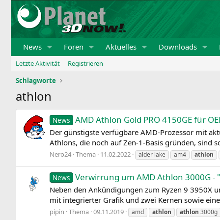
News
Foren
Aktuelles
Downloads
Letzte Aktivität
Registrieren
Schlagworte
athlon
AMD Athlon Gold PRO 4150GE für O
News
Der günstigste verfügbare AMD-Prozessor mit aktue
Athlons, die noch auf Zen-1-Basis gründen, sind 
Nero24
Thema
11.02.2022
alder lake
am4
athlon
Verwirrung um AMD Athlon 3000G - "P
News
Neben den Ankündigungen zum Ryzen 9 3950X un
mit integrierter Grafik und zwei Kernen sowie ein
pipin
Thema
09.11.2019
amd
athlon
athlon
3000g