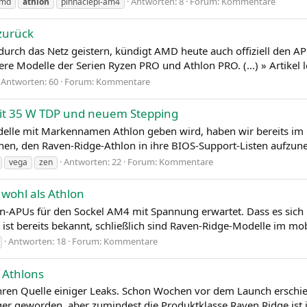
Antworten: 8
Forum:
Kommentare
md
athlon
pinnaclepi-am4
zurück
durch das Netz geistern, kündigt AMD heute auch offiziell den A
ere Modelle der Serien Ryzen PRO und Athlon PRO. (…) » Artikel 
Antworten: 60
Forum:
Kommentare
t 35 W TDP und neuem Stepping
delle mit Markennamen Athlon geben wird, haben wir bereits im 
nen, den Raven-Ridge-Athlon in ihre BIOS-Support-Listen aufzun
Antworten: 22
Forum:
Kommentare
vega
zen
wohl als Athlon
APUs für den Sockel AM4 mit Spannung erwartet. Dass es sich 
ist bereits bekannt, schließlich sind Raven-Ridge-Modelle im mob
Antworten: 18
Forum:
Kommentare
 Athlons
Jahren Quelle einiger Leaks. Schon Wochen vor dem Launch ersc
ger geworden, aber zumindest die Produktklasse Raven Ridge ist i