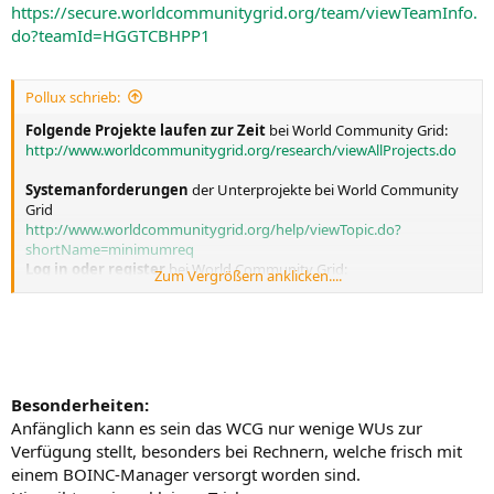
https://secure.worldcommunitygrid.org/team/viewTeamInfo.
do?teamId=HGGTCBHPP1
Pollux schrieb:
Folgende Projekte laufen zur Zeit
bei World Community Grid:
http://www.worldcommunitygrid.org/research/viewAllProjects.do
Systemanforderungen
der Unterprojekte bei World Community
Grid
http://www.worldcommunitygrid.org/help/viewTopic.do?
shortName=minimumreq
Log in oder register
bei World Community Grid:
Zum Vergrößern anklicken....
http://www.worldcommunitygrid.org/viewLogin.do
Bei register Teambeitritt nicht vergessen.
Achtung: Beim Einloggen bei WCG wird der Membername und das
Paßwort benötigt .
Besonderheiten:
Anfänglich kann es sein das WCG nur wenige WUs zur
Verfügung stellt, besonders bei Rechnern, welche frisch mit
einem BOINC-Manager versorgt worden sind.