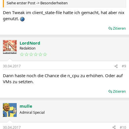
Siehe erster Post -> Besonderheiten
Den Tweak im client_state-file hatte ich gemacht, hat aber nix
genutzt.
Zitieren
LordNord
Redaktion
☆☆☆☆☆☆
30.04.2017
#9
Dann haste noch die Chance die n_cpu zu erhöhen. Oder auf
VMs zu setzten.
Zitieren
mulle
Admiral Special
30.04.2017
#10