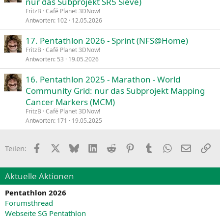
nur das Subprojekt SR5 Sieve)
FritzB
Café Planet 3DNow!
Antworten
102
12.05.2026
17. Pentathlon 2026 - Sprint (NFS@Home)
FritzB
Café Planet 3DNow!
Antworten
53
19.05.2026
16. Pentathlon 2025 - Marathon - World
Community Grid: nur das Subprojekt Mapping
Cancer Markers (MCM)
FritzB
Café Planet 3DNow!
Antworten
171
19.05.2025
Facebook
X
Bluesky
LinkedIn
Reddit
Pinterest
Tumblr
WhatsApp
E-Mail
Li
Teilen:
Aktuelle Aktionen
Pentathlon 2026
Forumsthread
Webseite SG Pentathlon