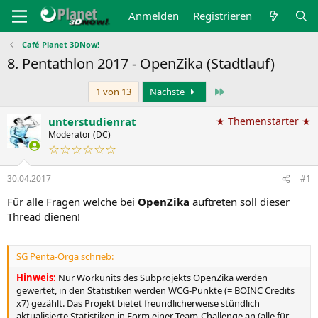
Anmelden
Registrieren
Café Planet 3DNow!
8. Pentathlon 2017 - OpenZika (Stadtlauf)
Letzte
1 von 13
Nächste
unterstudienrat
★ Themenstarter ★
Moderator (DC)
☆☆☆☆☆☆
30.04.2017
#1
Für alle Fragen welche bei
OpenZika
auftreten soll dieser
Thread dienen!
SG Penta-Orga schrieb:
Hinweis:
Nur Workunits des Subprojekts OpenZika werden
gewertet, in den Statistiken werden WCG-Punkte (= BOINC Credits
x7) gezählt. Das Projekt bietet freundlicherweise stündlich
aktualisierte Statistiken in Form einer Team-Challenge an (alle für