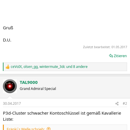
Gruß
D.U.
Zuletzt bearbeitet:
01.05.2017
Zitieren
ceVoIX
,
olsen_gg
,
wintermute_3dc
und 8 andere
R
e
a
TAL9000
k
t
Grand Admiral Special
i
o
n
30.04.2017
#2
e
n
P3d-Cluster schwacher Kontoschlüssel ist gemäß Kavallerie
:
Liste:
Fränki´s Welle schrieb: