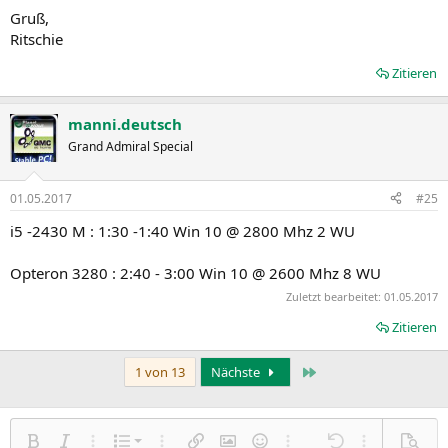
Gruß,
Ritschie
Zitieren
manni.deutsch
Grand Admiral Special
01.05.2017
#25
i5 -2430 M : 1:30 -1:40 Win 10 @ 2800 Mhz 2 WU
Opteron 3280 : 2:40 - 3:00 Win 10 @ 2600 Mhz 8 WU
Zuletzt bearbeitet:
01.05.2017
Zitieren
Letzte
1 von 13
Nächste
Nummerierte Liste