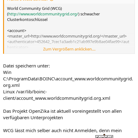
World Community Grid (WCG)
(
http://www.worldcommunitygrid.org/
) schwacher
Clusterkontoschlüssel
<account>
<master_url>http://www.worldcommunitygrid.org/</master_url>
<authenticator>452642_7cec1a3aeb1c21ab997e9b8ae04fae99</aut
henticator>
Zum Vergrößern anklicken....
</account>
Datei speichern unter:
Win
C:\ProgramData\BOINC\account_www.worldcommunitygrid.
org.xml
Linux /var/lib/boinc-
client/account_www.worldcommunitygrid.org.xml
Das Projekt OpenZika ist aktuell voreingestellt von allen
verfügbaren Unterprojekten
WCG lässt mich selber auch nicht Anmelden, denn mein