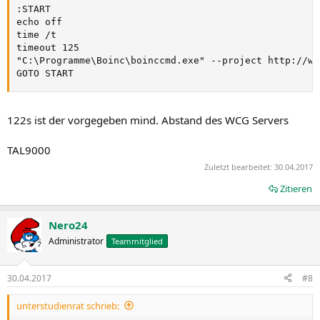
:START

echo off

time /t

timeout 125

"C:\Programme\Boinc\boinccmd.exe" --project http://ww
GOTO START
122s ist der vorgegeben mind. Abstand des WCG Servers
TAL9000
Zuletzt bearbeitet:
30.04.2017
Zitieren
Nero24
Administrator
Teammitglied
30.04.2017
#8
unterstudienrat schrieb: