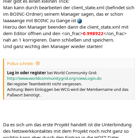
Hier gibt es einen kleinen Trick:
Man kann durch bearbeiten der client_state.xml (befindet sich
im BOINC-Ordner) seinem Manager sagen, das er schon
laaaaange mit BOINC zu Gange ist
Hierzu den Manager beenden dann die client_state.xml mit
dem Editor öffnen und den <on_frac>
0.998922
</on_frac>
nah an 1 korrigieren. Dann schließen und speichern.
Und ganz wichtig den Manager wieder starten!
Pollux schrieb:
Log in oder register
bei World Community Grid:
http://www.worldcommunitygrid.org/viewLogin.do
Bei register Teambeitritt nicht vergessen.
Achtung: Beim Einloggen bei WCG wird der Membername und das
Paßwort benötigt .
Da es sich um das erste Projekt handelt ist die Unterbindung
des Netzwerkkontaktes mit dem Projekt noch nicht ganz so
wichtig kann aber durch den Eintrag in die HOST Datei