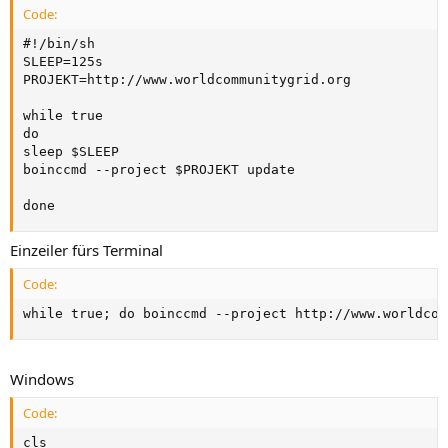
Code:
#!/bin/sh

SLEEP=125s

PROJEKT=http://www.worldcommunitygrid.org

while true

do

sleep $SLEEP

boinccmd --project $PROJEKT update

done
Einzeiler fürs Terminal
Code:
while true; do boinccmd --project http://www.worldcom
Windows
Code:
cls
