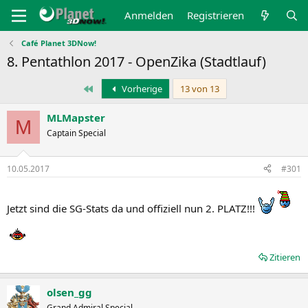
Anmelden
Registrieren
Café Planet 3DNow!
8. Pentathlon 2017 - OpenZika (Stadtlauf)
Erste
Vorherige
13 von 13
MLMapster
M
Captain Special
10.05.2017
#301
Jetzt sind die SG-Stats da und offiziell nun 2. PLATZ!!!
Zitieren
olsen_gg
Grand Admiral Special