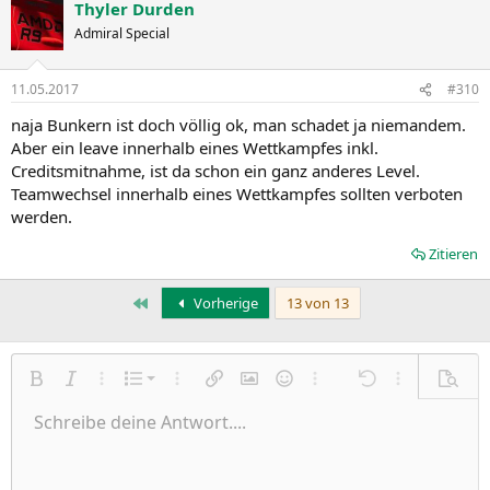
Thyler Durden
Admiral Special
11.05.2017
#310
naja Bunkern ist doch völlig ok, man schadet ja niemandem.
Aber ein leave innerhalb eines Wettkampfes inkl.
Creditsmitnahme, ist da schon ein ganz anderes Level.
Teamwechsel innerhalb eines Wettkampfes sollten verboten
werden.
Zitieren
Erste
Vorherige
13 von 13
Nummerierte Liste
Fett
Kursiv
Weitere Einstellungen…
Liste
Weitere Einstellungen…
Link einfügen
Bild einfügen
Smileys
Weitere Einstellungen…
Rückgängig
Weitere Einst
Vorsch
Ungeordnete Liste
Schreibe deine Antwort....
Linksbündig
9
Normal
Entwurf speichern
Arial
Schriftgröße
Ausrichtung
Zitat
Wiederholen
Medien
BBCode umschalten
Textfarbe
Paragraph format
Tabelle einfügen
Formatierung entfernen
Schriftfamilie
Insert horizontal line
Entwürfe
Durchgestrichen
Spoiler
Unterstrichen
Code
Inline-Code
Inline-Spoiler
Einzug vergrößern
10
Entwurf löschen
Zentriert
Heading 1
Book Antiqua
Einzug verkleinern
Courier New