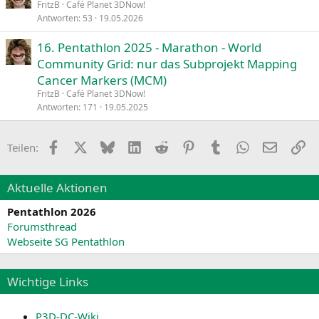
FritzB
Café Planet 3DNow!
Antworten
53
19.05.2026
16. Pentathlon 2025 - Marathon - World
Community Grid: nur das Subprojekt Mapping
Cancer Markers (MCM)
FritzB
Café Planet 3DNow!
Antworten
171
19.05.2025
Facebook
X
Bluesky
LinkedIn
Reddit
Pinterest
Tumblr
WhatsApp
E-Mail
Li
Teilen:
Aktuelle Aktionen
Pentathlon 2026
Forumsthread
Webseite SG Pentathlon
Wichtige Links
P3D-DC-Wiki