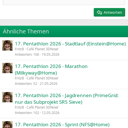
12
Rechtsbündig
Heading 2
15
Georgia
Justify text
Antworten
Heading 3
18
Tahoma
22
Times New Roman
Ähnliche Themen
26
Trebuchet MS
17. Pentathlon 2026 - Stadtlauf (Einstein@Home)
Verdana
FritzB
Café Planet 3DNow!
Antworten
106
19.05.2026
17. Pentathlon 2026 - Marathon
(Milkyway@Home)
FritzB
Café Planet 3DNow!
Antworten
52
21.05.2026
17. Pentathlon 2026 - Jagdrennen (PrimeGrid:
nur das Subprojekt SR5 Sieve)
FritzB
Café Planet 3DNow!
Antworten
102
12.05.2026
17. Pentathlon 2026 - Sprint (NFS@Home)