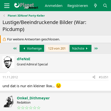
Anmelden
Registrieren
Planet 3DNow! Party-Keller
Lustige/Beeindruckende Bilder (War:
Picdump)
Für weitere Antworten geschlossen.
Erste
Letzte
Vorherige
123 von 201
Nächste
dFeNsE
Grand Admiral Special
11.11.2012
#3.051
und dat is nur ein kleiner lkw...
Onkel_Dithmeyer
Redaktion
☆☆☆☆☆☆