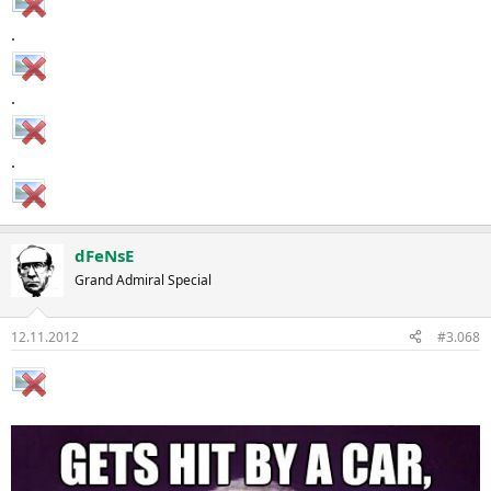
.
.
.
dFeNsE
Grand Admiral Special
12.11.2012
#3.068