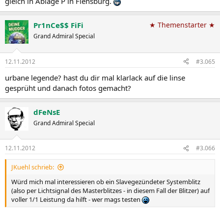
gleich in Ablage P in Flensburg.
Pr1nCe$$ FiFi
★ Themenstarter ★
Grand Admiral Special
12.11.2012
#3.065
urbane legende? hast du dir mal klarlack auf die linse
gesprüht und danach fotos gemacht?
dFeNsE
Grand Admiral Special
12.11.2012
#3.066
JKuehl schrieb:
Würd mich mal interessieren ob ein Slavegezündeter Systemblitz
(also per Lichtsignal des Masterblitzes - in diesem Fall der Blitzer) auf
voller 1/1 Leistung da hilft - wer mags testen