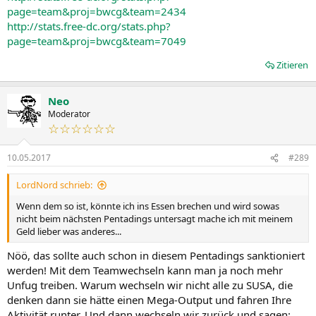
page=team&proj=bwcg&team=2434
http://stats.free-dc.org/stats.php?
page=team&proj=bwcg&team=7049
Zitieren
Neo
Moderator
☆☆☆☆☆☆
10.05.2017
#289
LordNord schrieb:
Wenn dem so ist, könnte ich ins Essen brechen und wird sowas
nicht beim nächsten Pentadings untersagt mache ich mit meinem
Geld lieber was anderes...
Nöö, das sollte auch schon in diesem Pentadings sanktioniert
werden! Mit dem Teamwechseln kann man ja noch mehr
Unfug treiben. Warum wechseln wir nicht alle zu SUSA, die
denken dann sie hätte einen Mega-Output und fahren Ihre
Aktivität runter. Und dann wechseln wir zurück und sagen: