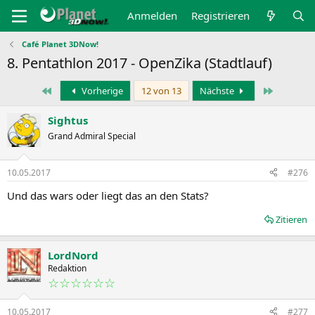
Anmelden
Registrieren
Café Planet 3DNow!
8. Pentathlon 2017 - OpenZika (Stadtlauf)
Erste
Letzte
Vorherige
12 von 13
Nächste
Sightus
Grand Admiral Special
10.05.2017
#276
Und das wars oder liegt das an den Stats?
Zitieren
LordNord
Redaktion
☆☆☆☆☆☆
10.05.2017
#277