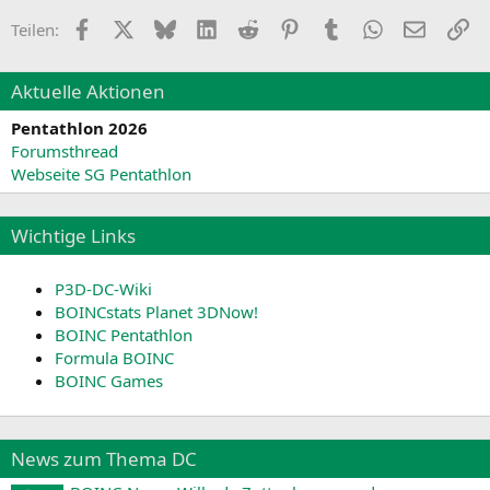
Facebook
X
Bluesky
LinkedIn
Reddit
Pinterest
Tumblr
WhatsApp
E-Mail
Li
Teilen:
Aktuelle Aktionen
Pentathlon 2026
Forumsthread
Webseite SG Pentathlon
Wichtige Links
P3D-DC-Wiki
BOINCstats Planet 3DNow!
BOINC Pentathlon
Formula BOINC
BOINC Games
News zum Thema DC