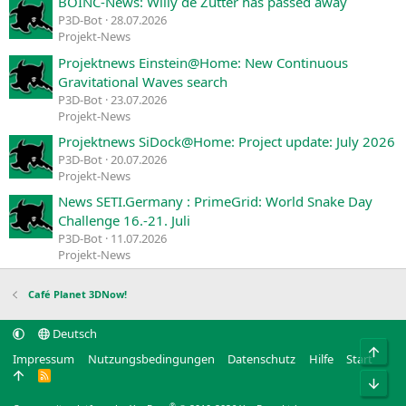
BOINC-News: Willy de Zutter has passed away
P3D-Bot
28.07.2026
Projekt-News
Projektnews Einstein@Home: New Continuous
Gravitational Waves search
P3D-Bot
23.07.2026
Projekt-News
Projektnews SiDock@Home: Project update: July 2026
P3D-Bot
20.07.2026
Projekt-News
News SETI.Germany : PrimeGrid: World Snake Day
Challenge 16.-21. Juli
P3D-Bot
11.07.2026
Projekt-News
Café Planet 3DNow!
Deutsch
Obe
Impressum
Nutzungsbedingungen
Datenschutz
Hilfe
Start
R
Unt
S
S
®