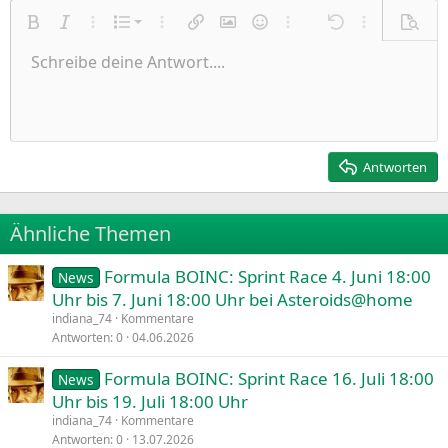
Nummerierte Liste
Fett
Kursiv
Weitere Einstellungen…
Liste
Weitere Einstellungen…
Link einfügen
Bild einfügen
Smileys
Weitere Einstellungen…
Rückgängig
Weitere Einst
Vorsch
Ungeordnete Liste
Schreibe deine Antwort....
Linksbündig
9
Normal
Entwurf speichern
Arial
Schriftgröße
Ausrichtung
Zitat
Wiederholen
Medien
BBCode umschalten
Textfarbe
Paragraph format
Tabelle einfügen
Formatierung entfernen
Schriftfamilie
Insert horizontal line
Entwürfe
Durchgestrichen
Spoiler
Unterstrichen
Code
Inline-Code
Inline-Spoiler
Einzug vergrößern
10
Entwurf löschen
Zentriert
Heading 1
Book Antiqua
Einzug verkleinern
12
Courier New
Rechtsbündig
Heading 2
15
Georgia
Justify text
Antworten
Heading 3
18
Tahoma
22
Times New Roman
Ähnliche Themen
26
Trebuchet MS
Formula BOINC: Sprint Race 4. Juni 18:00
Verdana
News
Uhr bis 7. Juni 18:00 Uhr bei Asteroids@home
indiana_74
Kommentare
Antworten
0
04.06.2026
Formula BOINC: Sprint Race 16. Juli 18:00
News
Uhr bis 19. Juli 18:00 Uhr
indiana_74
Kommentare
Antworten
0
13.07.2026