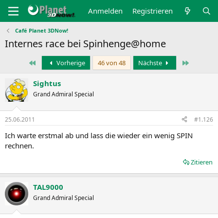
Anmelden
Registrieren
Café Planet 3DNow!
Internes race bei Spinhenge@home
Erste
Letzte
Vorherige
46 von 48
Nächste
Sightus
Grand Admiral Special
25.06.2011
#1.126
Ich warte erstmal ab und lass die wieder ein wenig SPIN
rechnen.
Zitieren
TAL9000
Grand Admiral Special