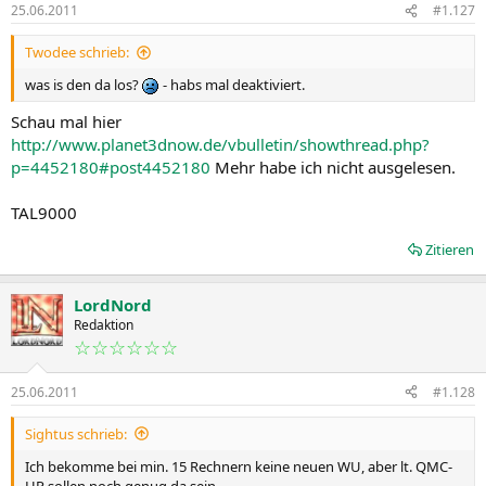
25.06.2011
#1.127
Twodee schrieb:
was is den da los?
- habs mal deaktiviert.
Schau mal hier
http://www.planet3dnow.de/vbulletin/showthread.php?
p=4452180#post4452180
Mehr habe ich nicht ausgelesen.
TAL9000
Zitieren
LordNord
Redaktion
☆☆☆☆☆☆
25.06.2011
#1.128
Sightus schrieb:
Ich bekomme bei min. 15 Rechnern keine neuen WU, aber lt. QMC-
HP sollen noch genug da sein.