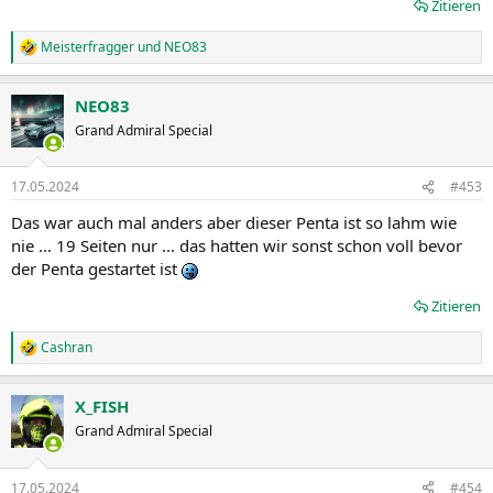
Zitieren
Meisterfragger
und
NEO83
R
e
a
NEO83
k
t
Grand Admiral Special
i
o
n
17.05.2024
#453
e
n
Das war auch mal anders aber dieser Penta ist so lahm wie
:
nie ... 19 Seiten nur ... das hatten wir sonst schon voll bevor
der Penta gestartet ist
Zitieren
Cashran
R
e
a
X_FISH
k
t
Grand Admiral Special
i
o
n
17.05.2024
#454