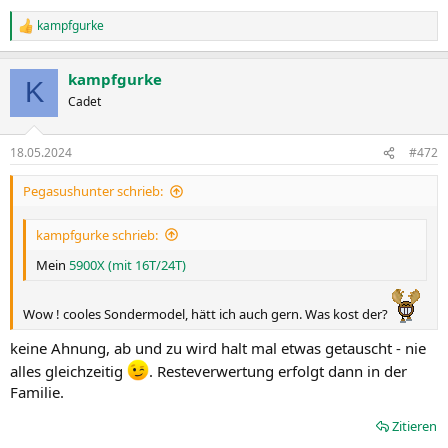
kampfgurke
R
e
a
kampfgurke
k
K
t
Cadet
i
o
n
18.05.2024
#472
e
n
Pegasushunter schrieb:
:
kampfgurke schrieb:
Mein
5900X (mit 16T/24T)
Wow ! cooles Sondermodel, hätt ich auch gern. Was kost der?
keine Ahnung, ab und zu wird halt mal etwas getauscht - nie
alles gleichzeitig
. Resteverwertung erfolgt dann in der
Familie.
Zitieren