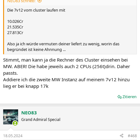
NEO83 schrieb:
:
Die 7v12 vom cluster laufen mit
10.026Cr
21.535Cr
27.813Cr
Also ja ich würde vermuten deiner liefert zu wenig, worin das
begründet ist keine Ahnnung ...
Stimmt, man kann ja die Rechner des Cluster einsehen bei
MW. ABER! Die habe jeweils auch 2 CPUs (256t)drin. Daher
passts.
Addiere ich die zweite MW Instanz auf meinem 7v12 hinzu
lieg er bei knapp 17k
Zitieren
NEO83
Grand Admiral Special
18.05.2024
#468