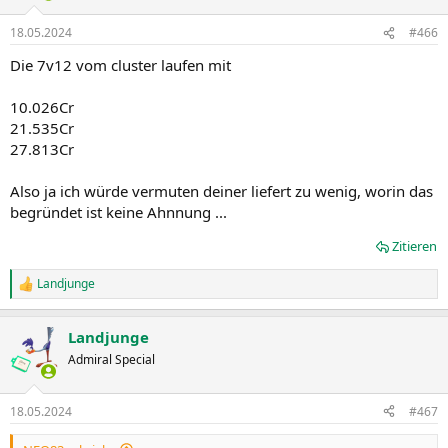
18.05.2024
#466
Die 7v12 vom cluster laufen mit
10.026Cr
21.535Cr
27.813Cr
Also ja ich würde vermuten deiner liefert zu wenig, worin das
begründet ist keine Ahnnung ...
Zitieren
Landjunge
R
e
a
Landjunge
k
t
Admiral Special
i
o
n
18.05.2024
#467
e
n