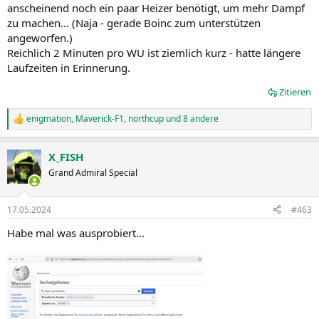
anscheinend noch ein paar Heizer benötigt, um mehr Dampf
zu machen... (Naja - gerade Boinc zum unterstützen
angeworfen.)
Reichlich 2 Minuten pro WU ist ziemlich kurz - hatte längere
Laufzeiten in Erinnerung.
Zitieren
enigmation
,
Maverick-F1
,
northcup
und 8 andere
R
e
a
X_FISH
k
t
Grand Admiral Special
i
o
n
17.05.2024
#463
e
n
Habe mal was ausprobiert...
: