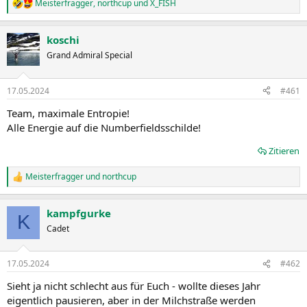
Meisterfragger
,
northcup
und
X_FISH
R
e
a
koschi
k
t
Grand Admiral Special
i
o
n
17.05.2024
#461
e
n
Team, maximale Entropie!
:
Alle Energie auf die Numberfieldsschilde!
Zitieren
Meisterfragger
und
northcup
R
e
a
kampfgurke
k
K
t
Cadet
i
o
n
17.05.2024
#462
e
n
Sieht ja nicht schlecht aus für Euch - wollte dieses Jahr
:
eigentlich pausieren, aber in der Milchstraße werden