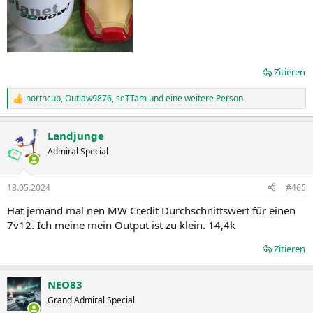
Zitieren
northcup
,
Outlaw9876
,
seTTam
und eine weitere Person
R
e
a
Landjunge
k
t
Admiral Special
i
o
n
18.05.2024
#465
e
n
Hat jemand mal nen MW Credit Durchschnittswert für einen
:
7v12. Ich meine mein Output ist zu klein. 14,4k
Zitieren
NEO83
Grand Admiral Special