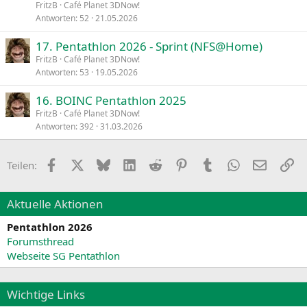
FritzB
Café Planet 3DNow!
Antworten
52
21.05.2026
17. Pentathlon 2026 - Sprint (NFS@Home)
FritzB
Café Planet 3DNow!
Antworten
53
19.05.2026
16. BOINC Pentathlon 2025
FritzB
Café Planet 3DNow!
Antworten
392
31.03.2026
Facebook
X
Bluesky
LinkedIn
Reddit
Pinterest
Tumblr
WhatsApp
E-Mail
Li
Teilen:
Aktuelle Aktionen
Pentathlon 2026
Forumsthread
Webseite SG Pentathlon
Wichtige Links