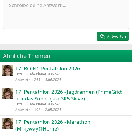
Ungeordnete Liste
Schreibe deine Antwort....
Linksbündig
9
Normal
Entwurf speichern
Arial
Schriftgröße
Ausrichtung
Zitat
Wiederholen
Medien
BBCode umschalten
Textfarbe
Paragraph format
Tabelle einfügen
Formatierung entfernen
Schriftfamilie
Insert horizontal line
Entwürfe
Durchgestrichen
Spoiler
Unterstrichen
Code
Inline-Code
Inline-Spoiler
Einzug vergrößern
10
Entwurf löschen
Zentriert
Heading 1
Book Antiqua
Einzug verkleinern
12
Courier New
Rechtsbündig
Heading 2
15
Georgia
Justify text
Antworten
Heading 3
18
Tahoma
22
Times New Roman
Ähnliche Themen
26
Trebuchet MS
17. BOINC Pentathlon 2026
Verdana
FritzB
Café Planet 3DNow!
Antworten
264
14.06.2026
17. Pentathlon 2026 - Jagdrennen (PrimeGrid:
nur das Subprojekt SR5 Sieve)
FritzB
Café Planet 3DNow!
Antworten
102
12.05.2026
17. Pentathlon 2026 - Marathon
(Milkyway@Home)