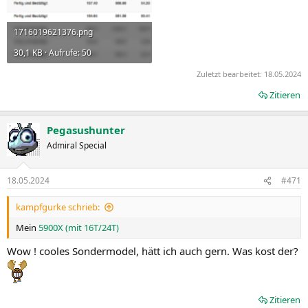
1716019621376.png
30,1 KB · Aufrufe: 50
Zuletzt bearbeitet:
18.05.2024
Zitieren
Pegasushunter
Admiral Special
18.05.2024
#471
kampfgurke schrieb:
Mein
5900X (mit 16T/24T)
Wow ! cooles Sondermodel, hätt ich auch gern. Was kost der?
Zitieren