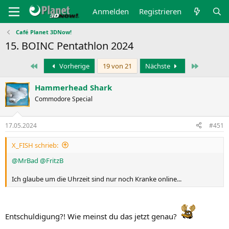
Anmelden
Registrieren
Café Planet 3DNow!
15. BOINC Pentathlon 2024
Erste
Letzte
Vorherige
19 von 21
Nächste
Hammerhead Shark
Commodore Special
17.05.2024
#451
X_FISH schrieb:
@MrBad
@FritzB
Ich glaube um die Uhrzeit sind nur noch Kranke online...
Entschuldigung?! Wie meinst du das jetzt genau?