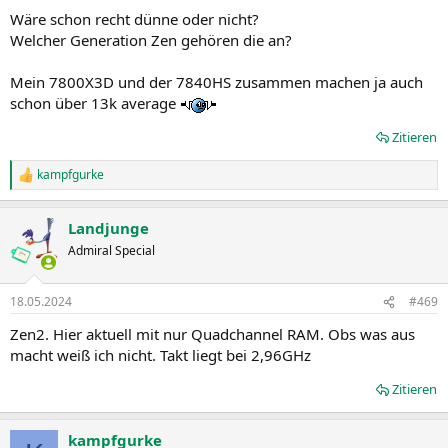
Wäre schon recht dünne oder nicht?
Welcher Generation Zen gehören die an?
Mein 7800X3D und der 7840HS zusammen machen ja auch
schon über 13k average
Zitieren
kampfgurke
R
e
a
Landjunge
k
t
Admiral Special
i
o
n
18.05.2024
#469
e
n
Zen2. Hier aktuell mit nur Quadchannel RAM. Obs was aus
:
macht weiß ich nicht. Takt liegt bei 2,96GHz
Zitieren
kampfgurke