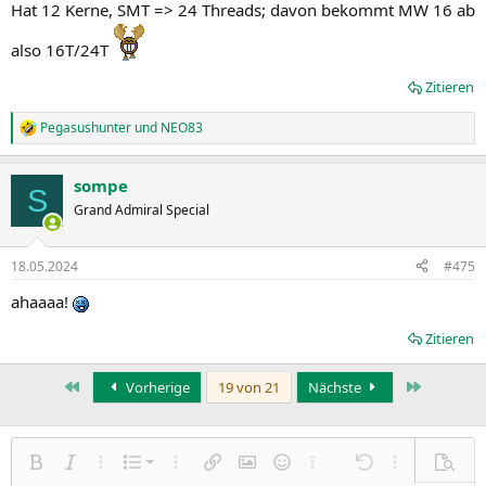
Hat 12 Kerne, SMT => 24 Threads; davon bekommt MW 16 ab
also 16T/24T
Zitieren
Pegasushunter
und
NEO83
R
e
a
sompe
k
S
t
Grand Admiral Special
i
o
n
18.05.2024
#475
e
n
ahaaaa!
:
Zitieren
Erste
Letzte
Vorherige
19 von 21
Nächste
Nummerierte Liste
Fett
Kursiv
Weitere Einstellungen…
Liste
Weitere Einstellungen…
Link einfügen
Bild einfügen
Smileys
Weitere Einstellungen…
Rückgängig
Weitere Einst
Vorsch