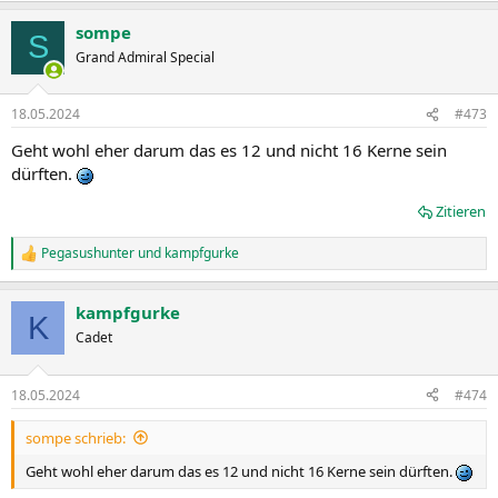
sompe
S
Grand Admiral Special
18.05.2024
#473
Geht wohl eher darum das es 12 und nicht 16 Kerne sein
dürften.
Zitieren
Pegasushunter
und
kampfgurke
R
e
a
kampfgurke
k
K
t
Cadet
i
o
n
18.05.2024
#474
e
n
sompe schrieb:
:
Geht wohl eher darum das es 12 und nicht 16 Kerne sein dürften.