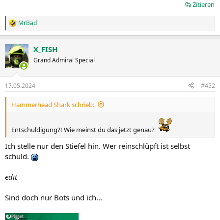
Zitieren
MrBad
R
e
a
X_FISH
k
t
Grand Admiral Special
i
o
n
17.05.2024
#452
e
n
Hammerhead Shark schrieb:
:
Entschuldigung?! Wie meinst du das jetzt genau?
Ich stelle nur den Stiefel hin. Wer reinschlüpft ist selbst
schuld.
edit
Sind doch nur Bots und ich...