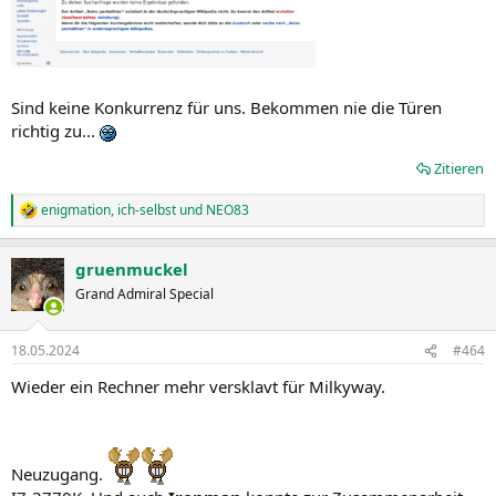
Sind keine Konkurrenz für uns. Bekommen nie die Türen
richtig zu...
Zitieren
enigmation
,
ich-selbst
und
NEO83
R
e
a
gruenmuckel
k
t
Grand Admiral Special
i
o
n
18.05.2024
#464
e
n
Wieder ein Rechner mehr versklavt für Milkyway.
:
Neuzugang.